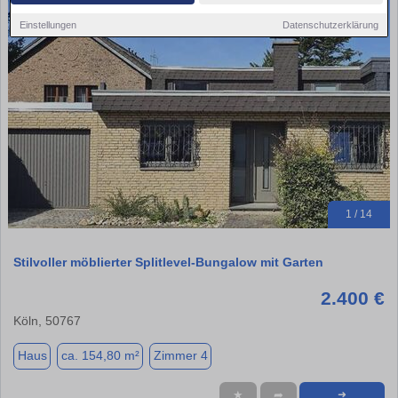
Einstellungen
Datenschutzerklärung
1 / 14
Stilvoller möblierter Splitlevel-Bungalow mit Garten
2.400 €
Köln, 50767
Haus
ca. 154,80 m²
Zimmer 4
★
➦
➜