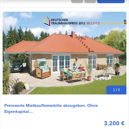
1 / 4
Preiswerte MietkaufImmobilie abzugeben. Ohne
Eigenkapital…
3.200 €