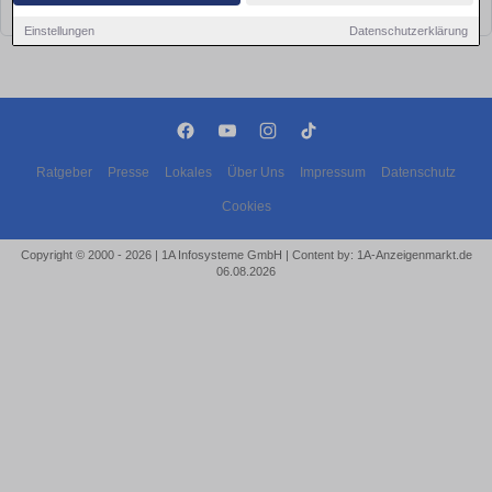
bald wieder vorbei!
Einstellungen
Datenschutzerklärung
Ratgeber
Presse
Lokales
Über Uns
Impressum
Datenschutz
Cookies
Copyright © 2000 - 2026 | 1A Infosysteme GmbH | Content by: 1A-Anzeigenmarkt.de
06.08.2026