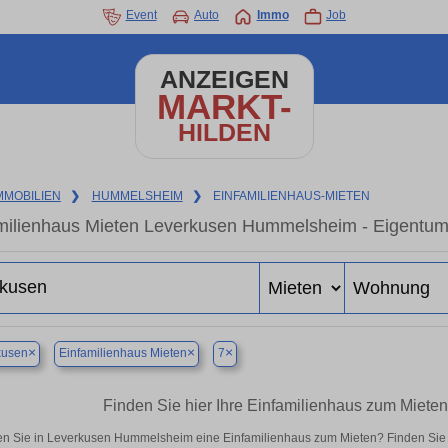
Event
Auto
Immo
Job
ANZEIGEN
MARKT-
HILDEN
MMOBILIEN
❯
HUMMELSHEIM
❯
EINFAMILIENHAUS-MIETEN
milienhaus Mieten Leverkusen Hummelsheim - Eigentums
×
×
×
kusen
Einfamilienhaus Mieten
7
Finden Sie hier Ihre Einfamilienhaus zum Miet
n Sie in Leverkusen Hummelsheim eine Einfamilienhaus zum Mieten? Finden Sie 