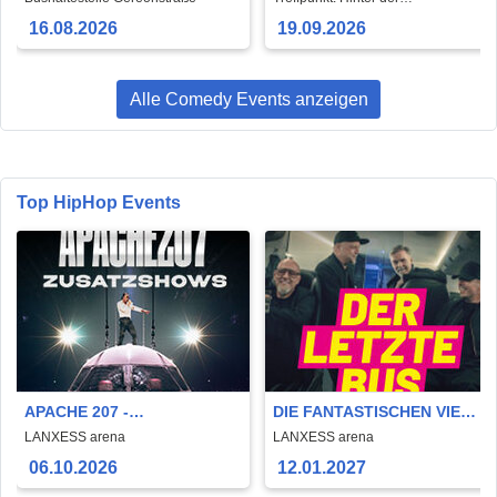
Kunstakademie
16.08.2026
19.09.2026
Alle Comedy Events anzeigen
Top HipHop Events
APACHE 207 -
DIE FANTASTISCHEN VIER –
ZUSATZSHOWS 2026
DER LETZTE BUS – FINAL
LANXESS arena
LANXESS arena
TOUR 26-28
06.10.2026
12.01.2027