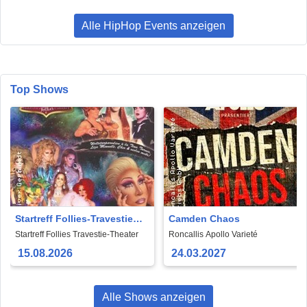
Alle HipHop Events anzeigen
Top Shows
Startreff Follies-Travestie
Camden Chaos
Theater Köln
Startreff Follies Travestie-Theater
Roncallis Apollo Varieté
15.08.2026
24.03.2027
Alle Shows anzeigen