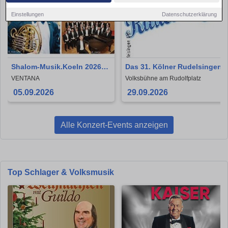
Einstellungen
Datenschutzerklärung
Shalom-Musik.Koeln 2026 -
Das 31. Kölner Rudelsingen
DAS GEHEIMNIS DES
VENTANA
Volksbühne am Rudolfplatz
SCHOFARS -
05.09.2026
29.09.2026
Familienkonzert
Alle Konzert-Events anzeigen
Top Schlager & Volksmusik