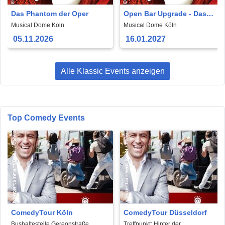
Das Phantom der Oper
Open Bar Upgrade - Das
Phantom der Oper
Musical Dome Köln
Musical Dome Köln
05.11.2026
16.01.2027
Alle Klassic Events anzeigen
Top Comedy Events
ComedyTour Köln
ComedyTour Düsseldorf
Bushaltestelle Gereonstraße
Treffpunkt: Hinter der