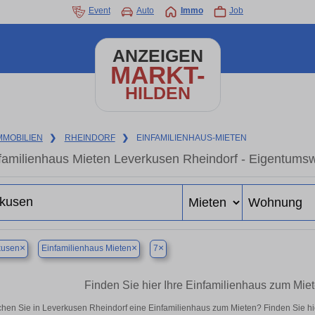
Event
Auto
Immo
Job
ANZEIGEN
MARKT-
HILDEN
MMOBILIEN
❯
RHEINDORF
❯
EINFAMILIENHAUS-MIETEN
familienhaus Mieten Leverkusen Rheindorf - Eigentumsw
×
×
×
kusen
Einfamilienhaus Mieten
7
Finden Sie hier Ihre Einfamilienhaus zum Mie
hen Sie in Leverkusen Rheindorf eine Einfamilienhaus zum Mieten? Finden Sie h