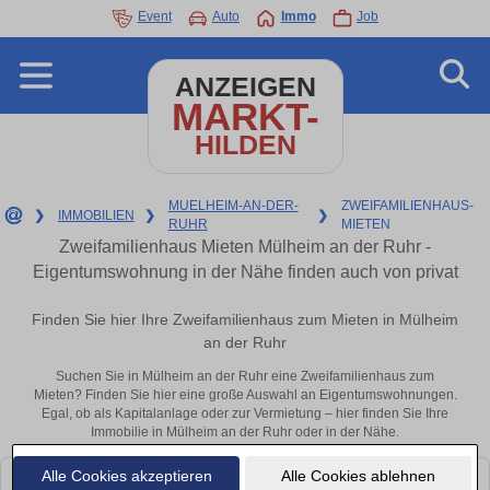
Event
Auto
Immo
Job
ANZEIGEN
MARKT-
HILDEN
MUELHEIM-AN-DER-
ZWEIFAMILIENHAUS-
❯
IMMOBILIEN
❯
❯
RUHR
MIETEN
Zweifamilienhaus Mieten Mülheim an der Ruhr -
Eigentumswohnung in der Nähe finden auch von privat
Finden Sie hier Ihre Zweifamilienhaus zum Mieten in Mülheim
an der Ruhr
Suchen Sie in Mülheim an der Ruhr eine Zweifamilienhaus zum
Mieten? Finden Sie hier eine große Auswahl an Eigentumswohnungen.
Egal, ob als Kapitalanlage oder zur Vermietung – hier finden Sie Ihre
Immobilie in Mülheim an der Ruhr oder in der Nähe.
Alle Cookies akzeptieren
Alle Cookies ablehnen
Leider konnten wir derzeit keine passenden Objekte finden. Schauen Sie