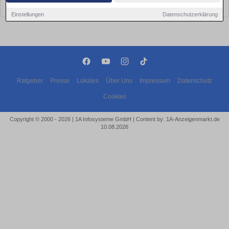
bald wieder vorbei!
Einstellungen
Datenschutzerklärung
Ratgeber
Presse
Lokales
Über Uns
Impressum
Datenschutz
Cookies
Copyright © 2000 - 2026 | 1A Infosysteme GmbH | Content by: 1A-Anzeigenmarkt.de
10.08.2026