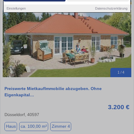
Einstellungen
Datenschutzerklärung
1 / 4
Preiswerte MietkaufImmobilie abzugeben. Ohne
Eigenkapital…
3.200 €
Düsseldorf, 40597
Haus
ca. 100,00 m²
Zimmer 4