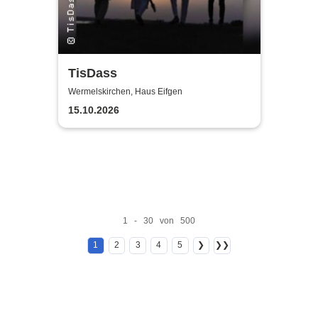
TisDass
Wermelskirchen, Haus Eifgen
15.10.2026
1 - 30 von 500
1
2
3
4
5
❯
❯❯