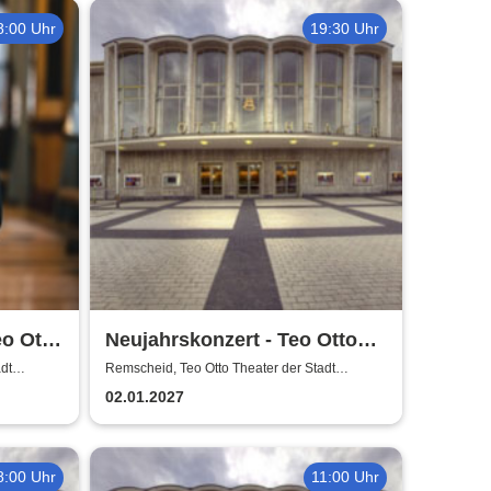
8:00 Uhr
19:30 Uhr
eo Otto
Neujahrskonzert - Teo Otto
scheid
Theater der Stadt Remscheid
dt
Remscheid, Teo Otto Theater der Stadt
Remscheid
02.01.2027
8:00 Uhr
11:00 Uhr