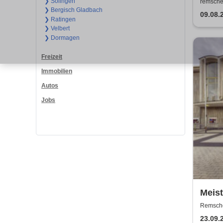
Tour
❯ Solingen
remsche
❯ Bergisch Gladbach
Chron
09.08.
❯ Ratingen
und 
❯ Velbert
❯ Dormagen
Freizeit
Immobilien
Autos
Jobs
Meist
Theat
Remschei
Remsch
23.09.