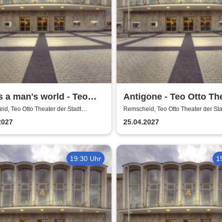
is a man's world - Teo
Antigone - Teo Otto Th
Theater
d, Teo Otto Theater der Stadt
Remscheid, Teo Otto Theater der Sta
eid
Remscheid
2027
25.04.2027
19:30 Uhr
1