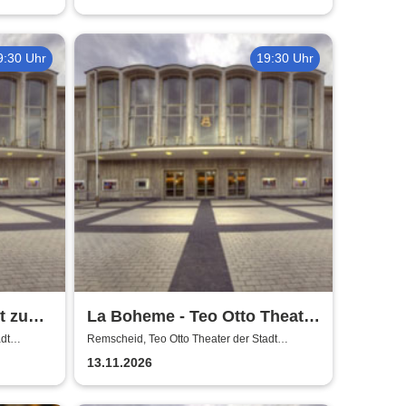
9:30 Uhr
19:30 Uhr
t zu
La Boheme - Teo Otto Theater
der Stadt Remscheid
dt
Remscheid, Teo Otto Theater der Stadt
Remscheid
13.11.2026