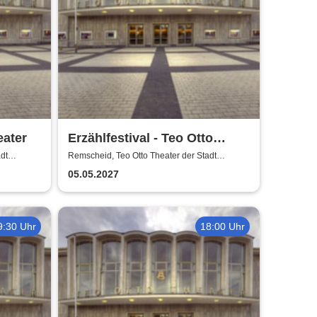
eater
Erzählfestival - Teo Otto
Theater
dt
Remscheid, Teo Otto Theater der Stadt
Remscheid
05.05.2027
9:30 Uhr
18:00 Uhr