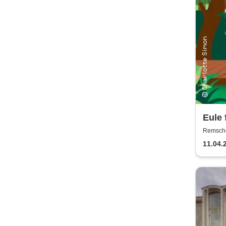
Eule 
Gefü
Remschei
Remsch
11.04.