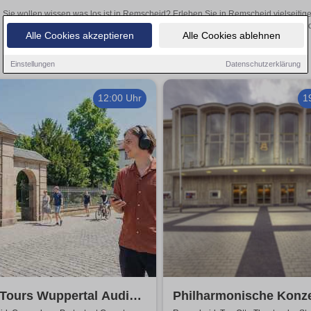
Sie wollen wissen was los ist in Remscheid? Erleben Sie in Remscheid vielseitig
Theateraufführungen oder aufregende Veranstaltungen in Remscheid –
Alle Cookies akzeptieren
Alle Cookies ablehnen
Einstellungen
Datenschutzerklärung
12:00 Uhr
1
Tours Wuppertal Audio-
Philharmonische Konze