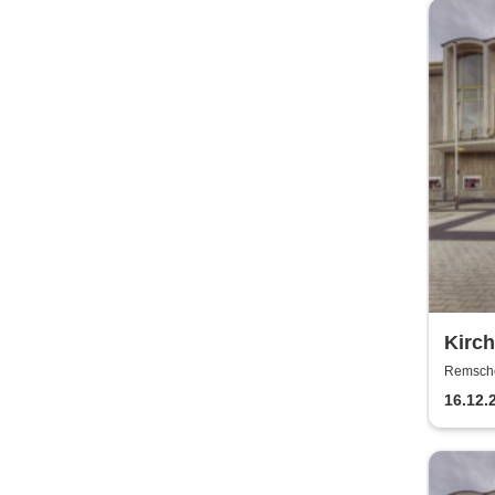
Kirch
Theat
Remschei
Remsch
16.12.