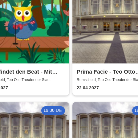
findet den Beat - Mit
Prima Facie - Teo Otto
hl
Theater
d, Teo Otto Theater der Stadt
Remscheid, Teo Otto Theater der Sta
eid
Remscheid
2027
22.04.2027
19:30 Uhr
1