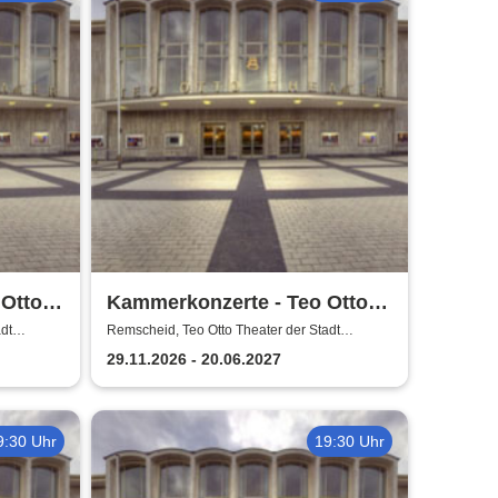
 Otto
Kammerkonzerte - Teo Otto
scheid
Theater der Stadt Remscheid
dt
Remscheid, Teo Otto Theater der Stadt
Remscheid
29.11.2026 - 20.06.2027
9:30 Uhr
19:30 Uhr