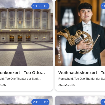
19:30 Uhr
1
enkonzert - Teo Otto
Weihnachtskonzert - T
er der Stadt Remscheid
Theater der Stadt Rem
d, Teo Otto Theater der Stadt
Remscheid, Teo Otto Theater der Sta
eid
Remscheid
2026
26.12.2026
20:00 Uhr
1