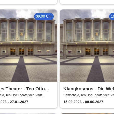
09:00 Uhr
1
s Theater - Teo Otto
Klangkosmos - Die Wel
er der Stadt Remscheid
Gast in Remscheid
d, Teo Otto Theater der Stadt
Remscheid, Teo Otto Theater der Sta
eid
Remscheid
2026 - 27.01.2027
15.09.2026 - 09.06.2027