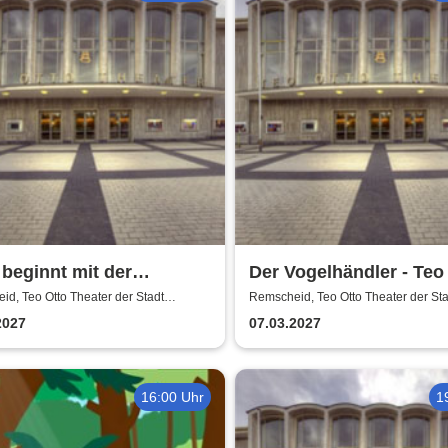
 beginnt mit der
Der Vogelhändler - Teo
ucht - Teo Otto Theater
Theater der Stadt Rem
d, Teo Otto Theater der Stadt
Remscheid, Teo Otto Theater der Sta
eid
Remscheid
2027
07.03.2027
16:00 Uhr
1