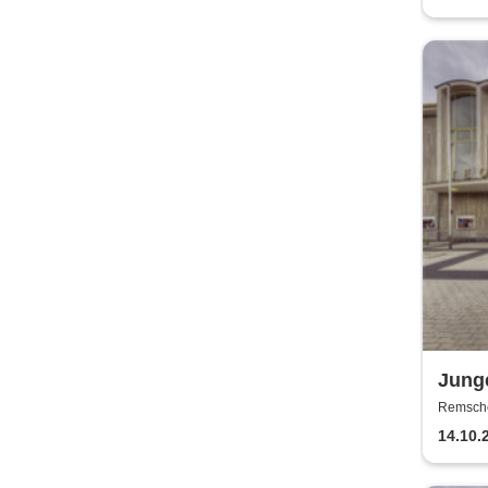
Junge
Theat
Remschei
Remsch
14.10.