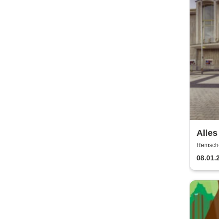
Alles
Sehns
Remschei
Remsch
08.01.