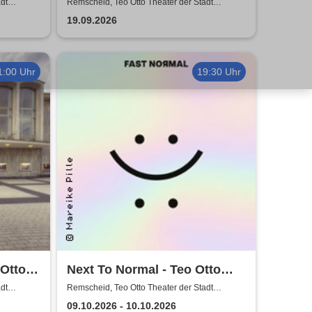
tadt
Otto Theater der Stadt
dt
Remscheid, Teo Otto Theater der Stadt
Remscheid
Remscheid
19.09.2026
1:00 Uhr
19:30 Uhr
 Otto
Next To Normal - Teo Otto
scheid
Theater der Stadt Remscheid
dt
Remscheid, Teo Otto Theater der Stadt
Remscheid
09.10.2026 - 10.10.2026