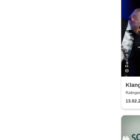
Klang
musik
Ratingen
Komö
13.02.