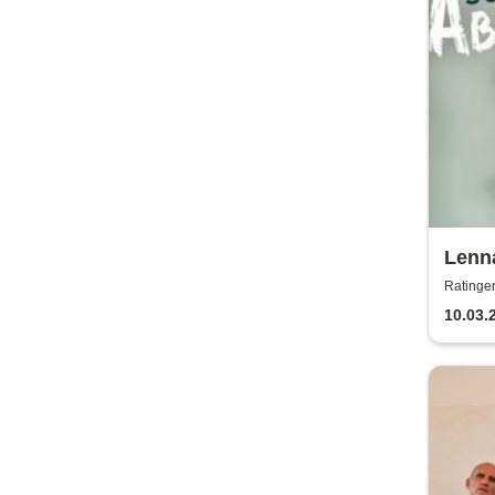
Lenna
Abwe
Ratingen
10.03.