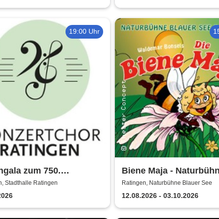
Soffie, Jassin
19:00 Uhr
1
ngala zum 750.
Biene Maja - Naturbüh
jubiläum - Konzertchor
Blaue See
, Stadthalle Ratingen
Ratingen, Naturbühne Blauer See
ngen
2026
12.08.2026 - 03.10.2026