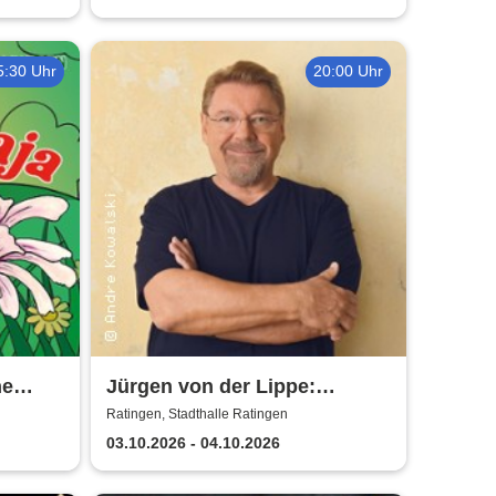
5:30 Uhr
20:00 Uhr
ne
Jürgen von der Lippe:
Sextextsextett - Comedy-
Ratingen, Stadthalle Ratingen
Lesung
03.10.2026 - 04.10.2026