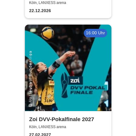
Füchse Berlin
Köln, LANXESS arena
22.12.2026
16:00 Uhr
Zoi DVV-Pokalfinale 2027
Köln, LANXESS arena
27.02.2027