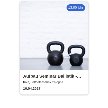
13:00 Uhr
Aufbau Seminar Ballistik -
vom Kettlebell Swing zum
Köln, Selfdefensebox Cologne
Snatch
10.04.2027