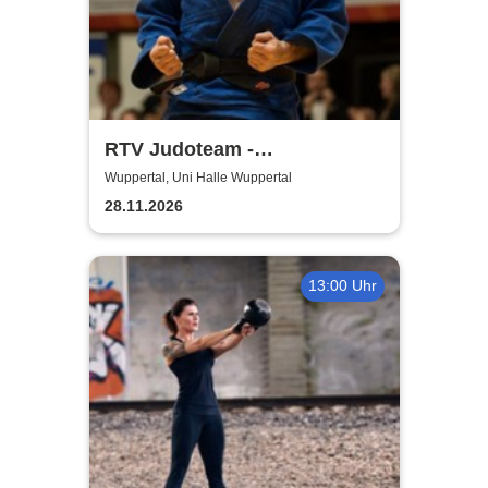
RTV Judoteam -
Bundesligafinale der Frauen
Wuppertal, Uni Halle Wuppertal
& Männer
28.11.2026
13:00 Uhr