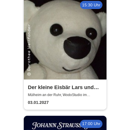
15:30 Uhr
Der kleine Eisbär Lars und
der Angsthase
Mülheim an der Ruhr, WodoStudio im
Ringlokschuppen Ruhr
03.01.2027
17:00 Uhr