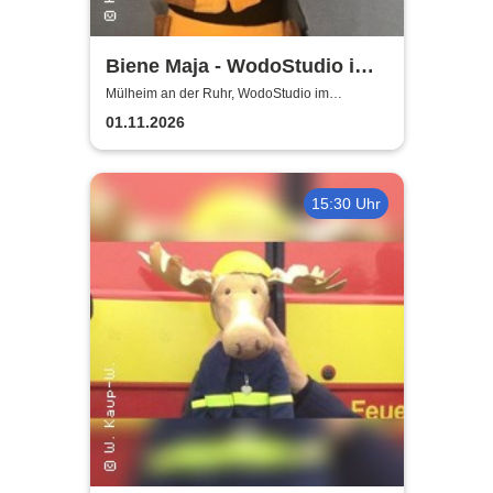
Biene Maja - WodoStudio im
Ringlokschuppen Ruhr
Mülheim an der Ruhr, WodoStudio im
Ringlokschuppen Ruhr
01.11.2026
15:30 Uhr