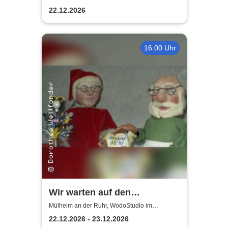
Weihnachtsballett für Jung
22.12.2026
und Alt
16:00 Uhr
Wir warten auf den
Weihnachtsmann |
Mülheim an der Ruhr, WodoStudio im
Ringlokschuppen Ruhr
WodoStudio im
22.12.2026 - 23.12.2026