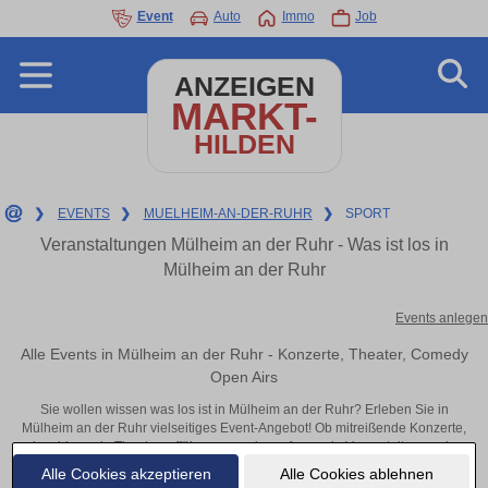
Event
Auto
Immo
Job
ANZEIGEN
MARKT-
HILDEN
❯
EVENTS
❯
MUELHEIM-AN-DER-RUHR
❯
SPORT
Veranstaltungen Mülheim an der Ruhr - Was ist los in
Mülheim an der Ruhr
Events anlegen
Alle Events in Mülheim an der Ruhr - Konzerte, Theater, Comedy
Open Airs
Sie wollen wissen was los ist in Mülheim an der Ruhr? Erleben Sie in
Mülheim an der Ruhr vielseitiges Event-Angebot! Ob mitreißende Konzerte,
inspirierende Theateraufführungen oder aufregende Veranstaltungen in
Mülheim an der Ruhr – hier finden alles im Überblick und Tickets.
Alle Cookies akzeptieren
Alle Cookies ablehnen