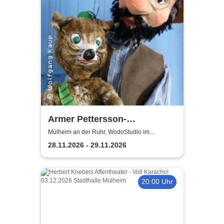
Armer Pettersson-
weihnachtlich | WodoStudio
Mülheim an der Ruhr, WodoStudio im
Ringlokschuppen Ruhr
im Ringlokschuppen Ruhr
28.11.2026 - 29.11.2026
20:00 Uhr