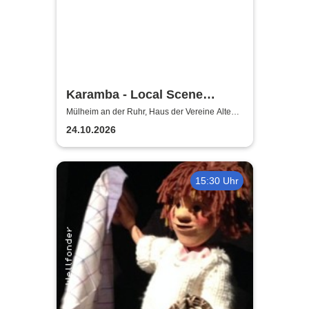
Karamba - Local Scene
Circus
Mülheim an der Ruhr, Haus der Vereine Alte
Dreherei Mülheim an der Ruhr
24.10.2026
15:30 Uhr