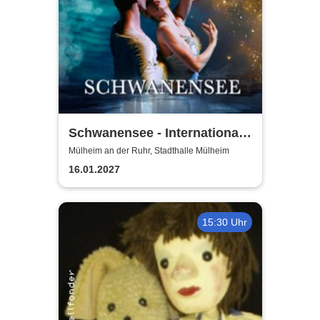
Schwanensee - International
Ballet Company Italia
Mülheim an der Ruhr, Stadthalle Mülheim
16.01.2027
15:30 Uhr