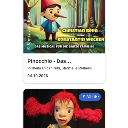
Pinocchio - Das
Kindermusical: Nach der
Mülheim an der Ruhr, Stadthalle Mülheim
berühmten Geschichte von
04.10.2026
Carlo Collodi
15:30 Uhr