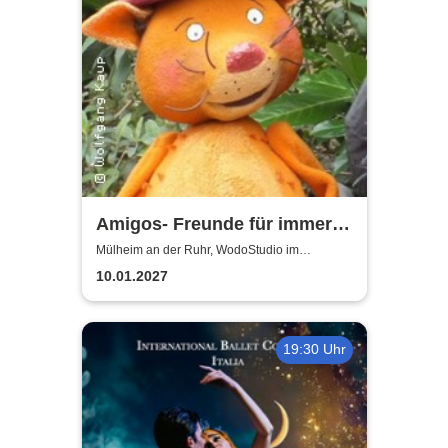
Amigos- Freunde für immer |
WodoStudio im
Mülheim an der Ruhr, WodoStudio im
Ringlokschuppen Ruhr
Ringlokschuppen Ruhr
10.01.2027
19:30 Uhr