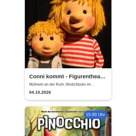
Conni kommt - Figurentheater
für alle ab 4 Jahren
Mülheim an der Ruhr, WodoStudio im
Ringlokschuppen Ruhr
04.10.2026
15:00 Uhr