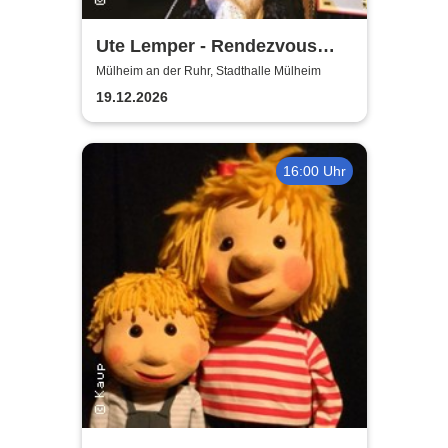
Ute Lemper - Rendezvous
with Marlene
Mülheim an der Ruhr, Stadthalle Mülheim
19.12.2026
16:00 Uhr