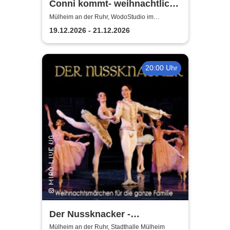
Conni kommt- weihnachtlich |
WodoStudio im
Mülheim an der Ruhr, WodoStudio im
Ringlokschuppen Ruhr
Ringlokschuppen Ruhr
19.12.2026 - 21.12.2026
20:00 Uhr
Der Nussknacker -
Zauberhaftes
Mülheim an der Ruhr, Stadthalle Mülheim