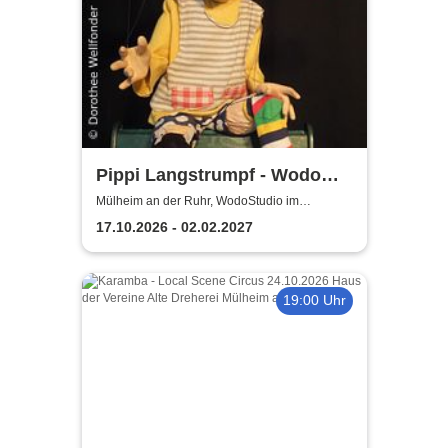
Pippi Langstrumpf - Wodo
Puppenspiel
Mülheim an der Ruhr, WodoStudio im
Ringlokschuppen Ruhr
17.10.2026 - 02.02.2027
19:00 Uhr