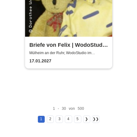
Briefe von Felix | WodoStudio
im Ringlokschuppen Ruhr
Mülheim an der Ruhr, WodoStudio im
Ringlokschuppen Ruhr
17.01.2027
1 - 30 von 500
1
2
3
4
5
❯
❯❯