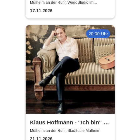
Babysitter kommt
Mülheim an der Ruhr, WodoStudio im
Ringlokschuppen Ruhr
17.11.2026
20:00 Uhr
Klaus Hoffmann - "Ich bin" -
Tour 2026
Mülheim an der Ruhr, Stadthalle Mülheim
21.11.2026