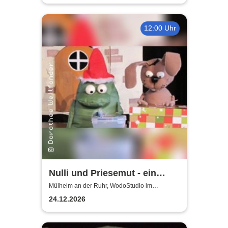
Ringlokschuppen Ruhr
12:00 Uhr
Nulli und Priesemut - ein
Baum für den
Mülheim an der Ruhr, WodoStudio im
Ringlokschuppen Ruhr
Weihnachtsmann
24.12.2026