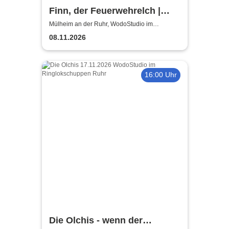
Finn, der Feuerwehrelch |
WodoStudio im
Mülheim an der Ruhr, WodoStudio im
Ringlokschuppen Ruhr
Ringlokschuppen Ruhr
08.11.2026
16:00 Uhr
Die Olchis - wenn der