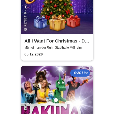
All I Want For Christmas - Die
besten Weihnachts-Pop-
Mülheim an der Ruhr, Stadthalle Mülheim
Classics
05.12.2026
16:30 Uhr