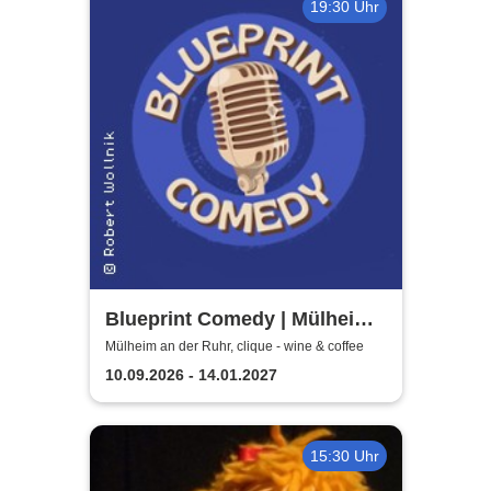
19:30 Uhr
Blueprint Comedy | Mülheim
an der Ruhr
Mülheim an der Ruhr, clique - wine & coffee
10.09.2026 - 14.01.2027
15:30 Uhr