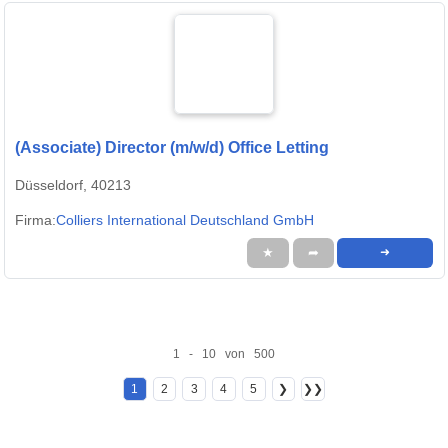
(Associate) Director (m/w/d) Office Letting
Düsseldorf, 40213
Firma:
Colliers International Deutschland GmbH
★
➦
➜
1 - 10 von 500
1
2
3
4
5
❯
❯❯