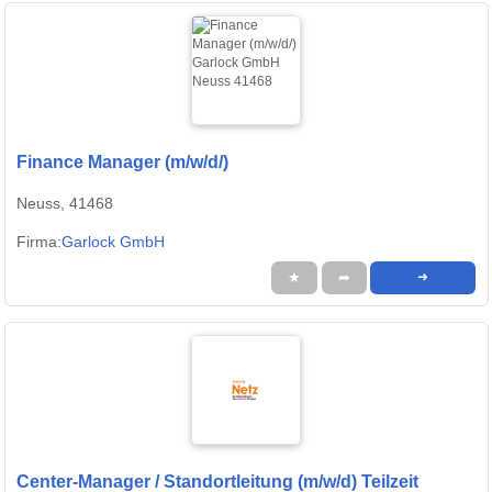
Finance Manager (m/w/d/)
Neuss, 41468
Firma:
Garlock GmbH
★
➦
➜
Center-Manager / Standortleitung (m/w/d) Teilzeit