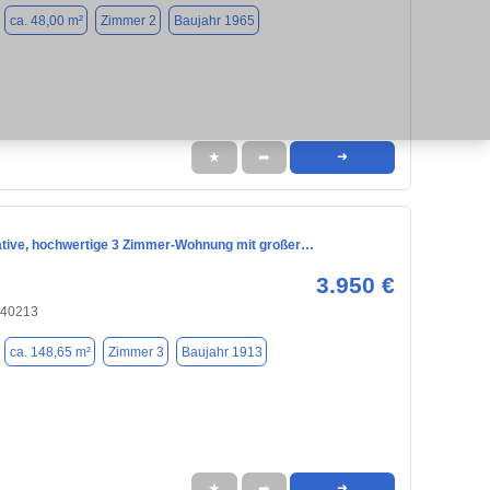
ca. 48,00 m²
Zimmer 2
Baujahr 1965
★
➦
➜
tive, hochwertige 3 Zimmer-Wohnung mit großer…
3.950 €
 40213
ca. 148,65 m²
Zimmer 3
Baujahr 1913
★
➦
➜