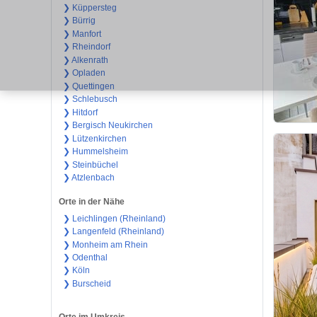
❯ Küppersteg
❯ Bürrig
❯ Manfort
❯ Rheindorf
❯ Alkenrath
❯ Opladen
❯ Quettingen
❯ Schlebusch
❯ Hitdorf
❯ Bergisch Neukirchen
❯ Lützenkirchen
❯ Hummelsheim
❯ Steinbüchel
❯ Atzlenbach
Orte in der Nähe
❯ Leichlingen (Rheinland)
❯ Langenfeld (Rheinland)
❯ Monheim am Rhein
❯ Odenthal
❯ Köln
❯ Burscheid