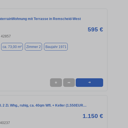
terrainWohnung mit Terrasse in Remscheid-West
595 €
 42857
ca. 73,00 m²
Zimmer 2
Baujahr 1971
★
➦
➜
. 2 Zi. Whg., ruhig, ca. 40qm Wfl. + Keller (1.550EUR…
1.150 €
 40237