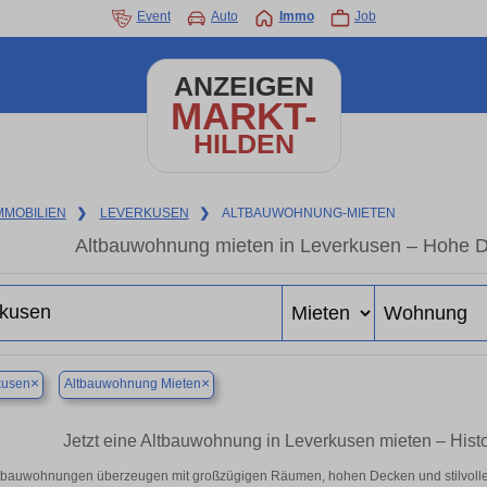
Event
Auto
Immo
Job
ANZEIGEN
MARKT-
HILDEN
MMOBILIEN
❯
LEVERKUSEN
❯
ALTBAUWOHNUNG-MIETEN
Altbauwohnung mieten in Leverkusen – Hohe De
×
×
kusen
Altbauwohnung Mieten
Jetzt eine Altbauwohnung in Leverkusen mieten – Hist
tbauwohnungen überzeugen mit großzügigen Räumen, hohen Decken und stilvollen 