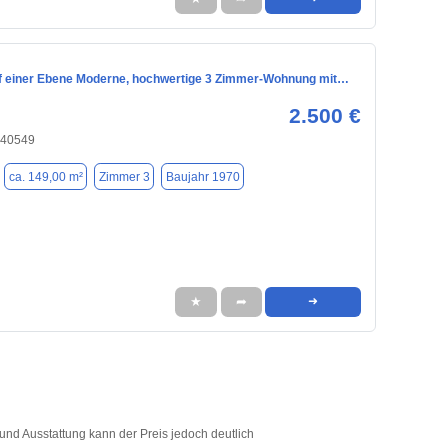
 einer Ebene Moderne, hochwertige 3 Zimmer-Wohnung mit…
2.500 €
 40549
ca. 149,00 m²
Zimmer 3
Baujahr 1970
★
➦
➜
und Ausstattung kann der Preis jedoch deutlich