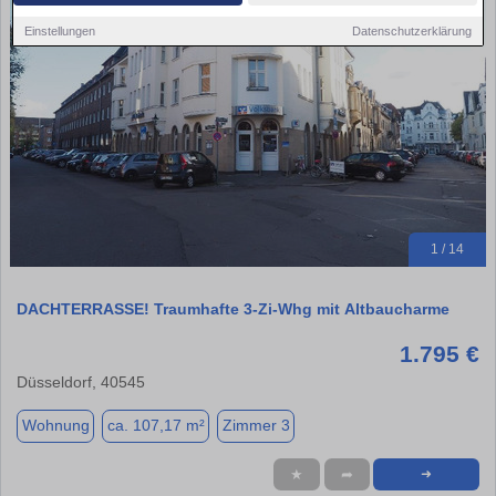
Einstellungen
Datenschutzerklärung
1 / 14
DACHTERRASSE! Traumhafte 3-Zi-Whg mit Altbaucharme
1.795 €
Düsseldorf, 40545
Wohnung
ca. 107,17 m²
Zimmer 3
★
➦
➜