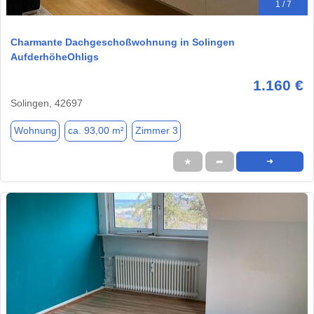
1 / 7
Charmante Dachgeschoßwohnung in Solingen
AufderhöheOhligs
1.160 €
Solingen, 42697
Wohnung
ca. 93,00 m²
Zimmer 3
★
➦
➜