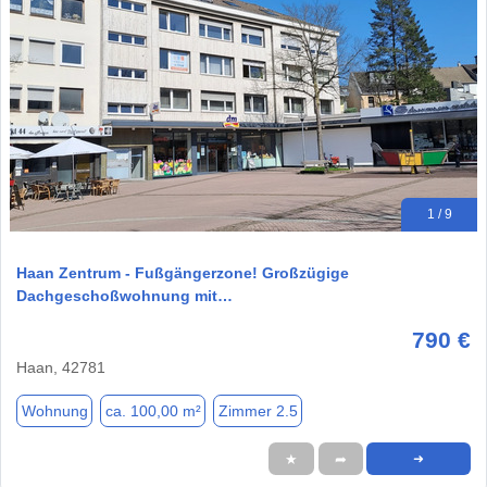
1 / 9
Haan Zentrum - Fußgängerzone! Großzügige
Dachgeschoßwohnung mit…
790 €
Haan, 42781
Wohnung
ca. 100,00 m²
Zimmer 2.5
★
➦
➜