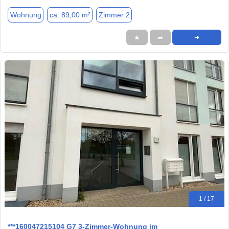
Wohnung
ca. 89,00 m²
Zimmer 2
★
➦
➜
1 / 17
***160047215104 G7 3-Zimmer-Wohnung im