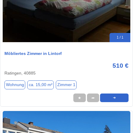
1 / 1
Möbliertes Zimmer in Lintorf
510 €
Ratingen, 40885
Wohnung
ca. 15,00 m²
Zimmer 1
★
➦
➜