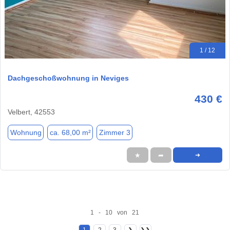
1 / 12
Dachgeschoßwohnung in Neviges
430 €
Velbert, 42553
Wohnung
ca. 68,00 m²
Zimmer 3
★
➦
➜
1 - 10 von 21