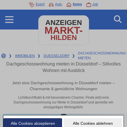
Event
Auto
Immo
Job
ANZEIGEN
MARKT-
HILDEN
DACHGESCHOSSWOHNUNG-
❯
IMMOBILIEN
❯
DUESSELDORF
❯
MIETEN
Dachgeschosswohnung mieten in Düsseldorf – Stilvolles
Wohnen mit Ausblick
Jetzt eine Dachgeschosswohnung in Düsseldorf mieten –
Charmante & gemütliche Wohnungen
Lichtdurchflutet & mit besonderem Charme: Finde jetzt eine
Dachgeschosswohnung zur Miete in Düsseldorf und genieße ein
einzigartiges Wohngefühl.
Alle Cookies akzeptieren
Alle Cookies ablehnen