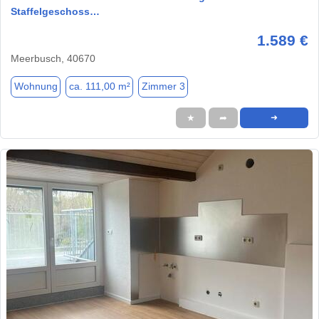
Staffelgeschoss…
1.589 €
Meerbusch, 40670
Wohnung
ca. 111,00 m²
Zimmer 3
★
➦
➜