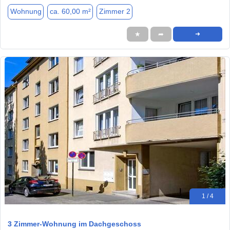
Wohnung
ca. 60,00 m²
Zimmer 2
★
➦
➜
1 / 4
3 Zimmer-Wohnung im Dachgeschoss