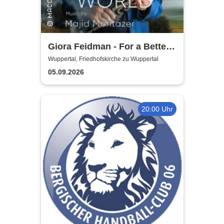
Giora Feidman - For a Better
World
Wuppertal, Friedhofskirche zu Wuppertal
05.09.2026
20:00 Uhr