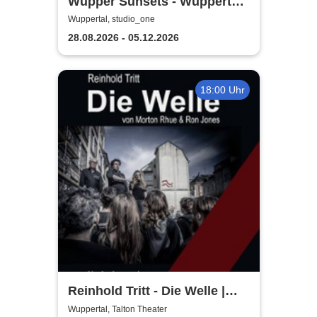
Wupper Sunsets - Wuppertals
No. 1 Rooftop Event
Wuppertal, studio_one
28.08.2026 - 05.12.2026
18:00 Uhr
Reinhold Tritt - Die Welle |
Kurzgeschichte von Morton
Wuppertal, Talton Theater