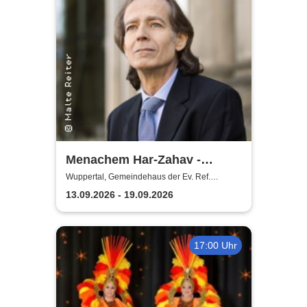
Menachem Har-Zahav -
Klassiker der romantischen
Wuppertal, Gemeindehaus der Ev. Ref.
Gemeinde Ronsdorf
Klavierliteratur /
13.09.2026 - 19.09.2026
Meisterkonzert
17:00 Uhr