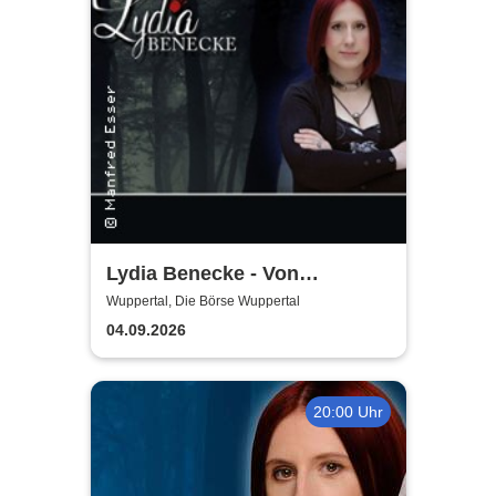
Lydia Benecke - Von
Hochstapelei, Betrug und
Wuppertal, Die Börse Wuppertal
Gaslighting
04.09.2026
20:00 Uhr