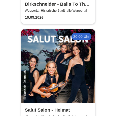
Dirkschneider - Balls To The
Wall
Wuppertal, Historische Stadthalle Wuppertal
10.09.2026
20:00 Uhr
Salut Salon - Heimat