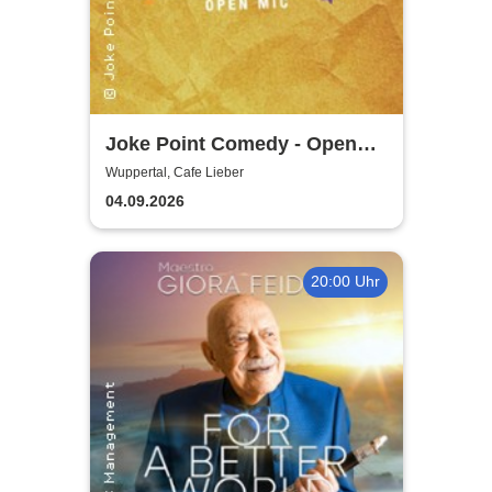
Joke Point Comedy - Open
Mic | Cafe Lieber
Wuppertal, Cafe Lieber
04.09.2026
20:00 Uhr