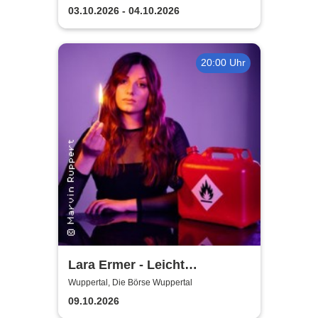
Rhue & Ron Jones
03.10.2026 - 04.10.2026
20:00 Uhr
Lara Ermer - Leicht
entflammbar
Wuppertal, Die Börse Wuppertal
09.10.2026