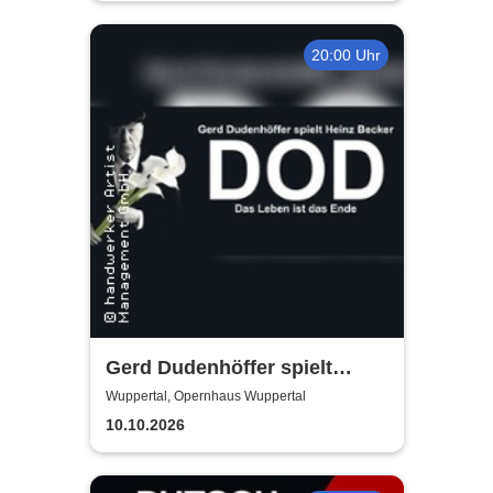
20:00 Uhr
Gerd Dudenhöffer spielt
Heinz Becker
Wuppertal, Opernhaus Wuppertal
10.10.2026