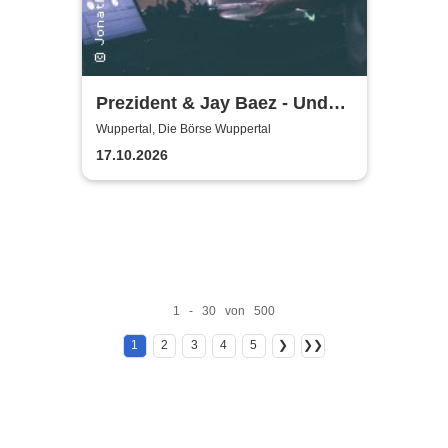
Prezident & Jay Baez - Und
dann lerne es zu lieben - Tour
Wuppertal, Die Börse Wuppertal
2026/27
17.10.2026
1 - 30 von 500
1
2
3
4
5
❯
❯❯