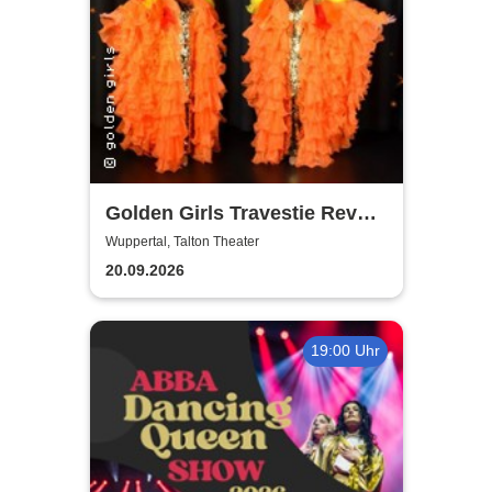
Golden Girls Travestie Revue
- Die neue Show: Glanzvolle
Wuppertal, Talton Theater
Augenblicke
20.09.2026
19:00 Uhr