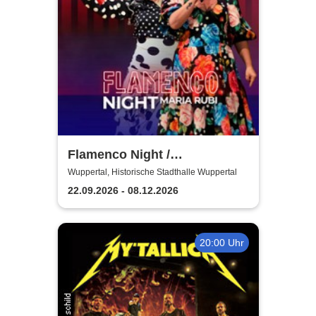
Flamenco Night /
Flamencomanía Tour 26/27 -
Wuppertal, Historische Stadthalle Wuppertal
Deutschlands größte
22.09.2026 - 08.12.2026
Flamenco-Tournee
20:00 Uhr