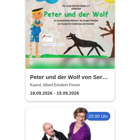
Peter und der Wolf von Sergei
Prokofiev | Konzert für
Kaarst, Albert-Einstein-Forum
Gehörlose und Hörende
18.09.2026 - 19.09.2026
20:00 Uhr