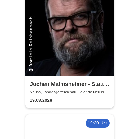
Jochen Malmsheimer - Statt
wesentlich die Welt bewegt,
Neuss, Landesgartenschau-Gelände Neuss
hab ich wohl nur das Meer
19.08.2026
gepflügt
19:30 Uhr