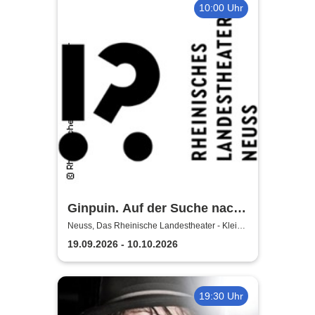
10:00 Uhr
Ginpuin. Auf der Suche nach
dem großen Glück - Das
Neuss, Das Rheinische Landestheater - Kleine
Bühne
Rheinische Landestheater
19.09.2026 - 10.10.2026
Neuss
19:30 Uhr