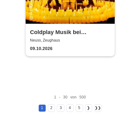
Coldplay Musik bei
Kerzenschein
Neuss, Zeughaus
09.10.2026
1 - 30 von 500
1
2
3
4
5
❯
❯❯