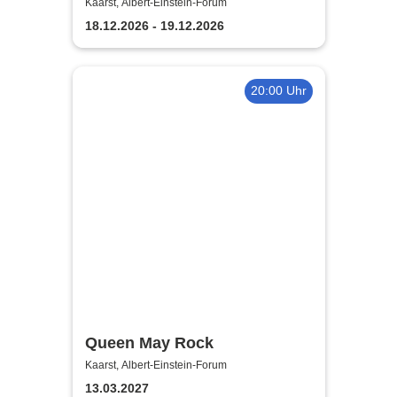
im Olymp ein Percy Jackson
Kaarst, Albert-Einstein-Forum
Musical
18.12.2026 - 19.12.2026
20:00 Uhr
Queen May Rock
Kaarst, Albert-Einstein-Forum
13.03.2027