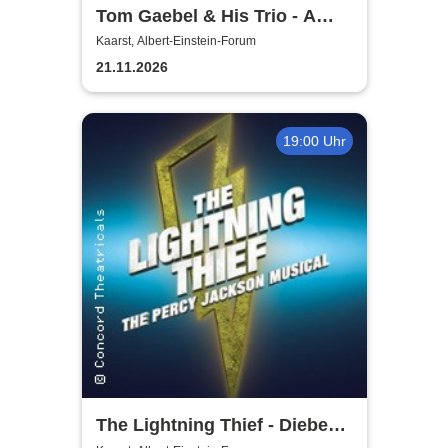
Tom Gaebel & His Trio - A
Swinging Affair
Kaarst, Albert-Einstein-Forum
21.11.2026
19:00 Uhr
The Lightning Thief - Diebe