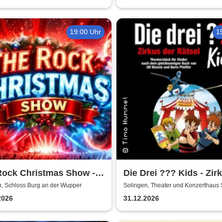
19:00 Uhr
1
Rock Christmas Show -
Die Drei ??? Kids - Zir
oss Burg an der Wupper
Rätsel
n, Schloss Burg an der Wupper
Solingen, Theater und Konzerthaus 
2026
31.12.2026