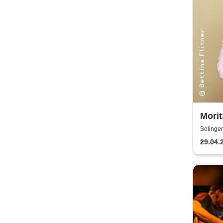
Morit
parkt
Solinge
29.04.