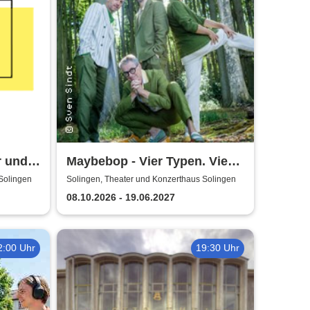
r und
Maybebop - Vier Typen. Vier
Mikrofone. Sonst nichts.
Solingen
Solingen, Theater und Konzerthaus Solingen
08.10.2026 - 19.06.2027
2:00 Uhr
19:30 Uhr