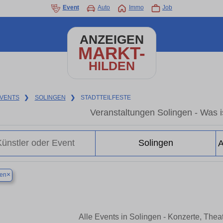
Event
Auto
Immo
Job
ANZEIGEN
MARKT-
HILDEN
VENTS
❯
SOLINGEN
❯
STADTTEILFESTE
Veranstaltungen Solingen - Was is
×
gen
Alle Events in Solingen - Konzerte, The