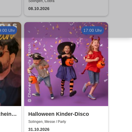
ji
Solingen, Cobra
08.10.2026
9:00 Uhr
17:00 Uhr
chein
Halloween Kinder-Disco
Solingen, Messe / Party
31.10.2026