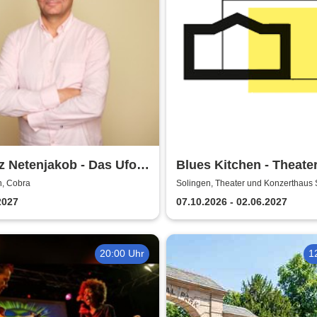
z Netenjakob - Das Ufo
Blues Kitchen - Theate
 falsch
Orchester Heidelberg
n, Cobra
Solingen, Theater und Konzerthaus 
2027
07.10.2026 - 02.06.2027
20:00 Uhr
1