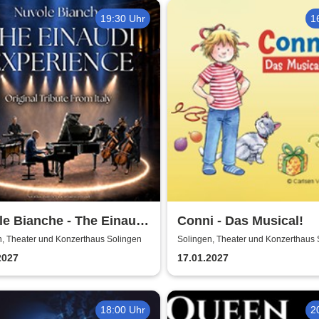
19:30 Uhr
1
e Bianche - The Einaudi
Conni - Das Musical!
ience - Original Tribute
n, Theater und Konzerthaus Solingen
Solingen, Theater und Konzerthaus 
Italy
2027
17.01.2027
18:00 Uhr
2