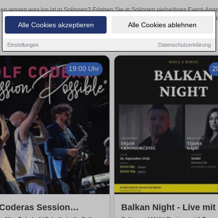
len wissen was los ist in Solingen? Erleben Sie in Solingen vielseitiges Event-An
oder aufregende Veranstaltungen in Solingen – hier finde
Alle Cookies akzeptieren
Alle Cookies ablehnen
Einstellungen
Datenschutzerklärung
19:00 Uhr
2
 Coderas Session
Balkan Night - Live mit