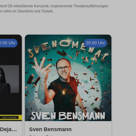
gebot! Ob mitreißende Konzerte, inspirierende Theateraufführungen
n alles im Überblick und Tickets.
0:00 Uhr
20:00 Uhr
 Dejan
Sven Bensmann