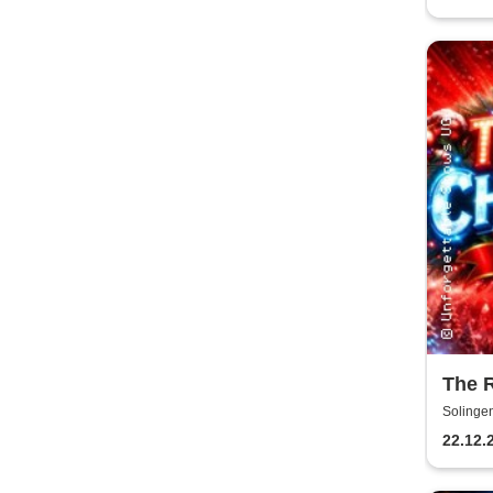
The 
Schl
Solinge
22.12.