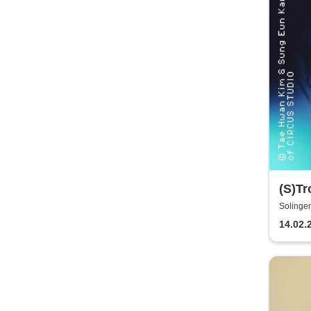
(S)Tr
Solinge
14.02.