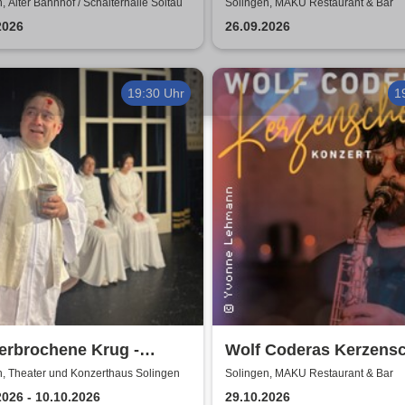
ble
Crnogorevi & Tijana Ga
, Alter Bahnhof / Schalterhalle Soltau
Solingen, MAKU Restaurant & Bar
2026
26.09.2026
19:30 Uhr
1
erbrochene Krug -
Wolf Coderas Kerzens
forum Brunsbüttel
Konzert
n, Theater und Konzerthaus Solingen
Solingen, MAKU Restaurant & Bar
2026 - 10.10.2026
29.10.2026