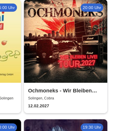
6:00 Uhr
20:00 Uhr
Ochmoneks - Wir Bleiben
Live! Tour 2027
Solingen
Solingen, Cobra
12.02.2027
0:00 Uhr
19:30 Uhr