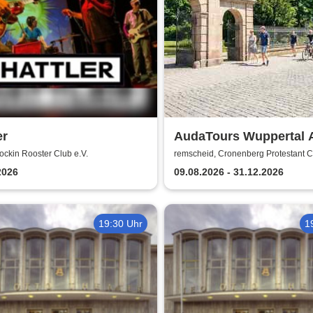
er
AudaTours Wuppertal 
Tour: Cronenberger
ckin Rooster Club e.V.
remscheid, Cronenberg Protestant 
Chroniken – Industrie,
2026
09.08.2026 - 31.12.2026
und Erbe
19:30 Uhr
1