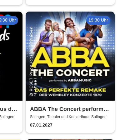
5:30 Uhr
19:30 Uhr
kus der
ABBA The Concert performed
by ABBAMUSIC
Solingen
Solingen, Theater und Konzerthaus Solingen
07.01.2027