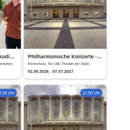
Audio-
Philharmonische Konzerte -
Teo Otto Theater der Stadt
Cemetery
Remscheid, Teo Otto Theater der Stadt
Remscheid
 Glaube
Remscheid
02.09.2026 - 07.07.2027
9:30 Uhr
11:00 Uhr