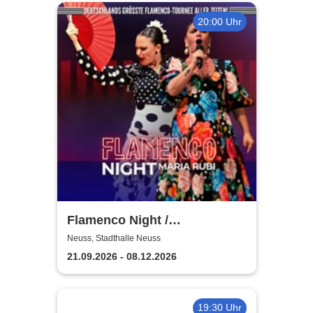
20:00 Uhr
Flamenco Night /
Flamencomanía Tour 26/27 -
Neuss, Stadthalle Neuss
Deutschlands größte
21.09.2026 - 08.12.2026
Flamenco-Tournee
19:30 Uhr