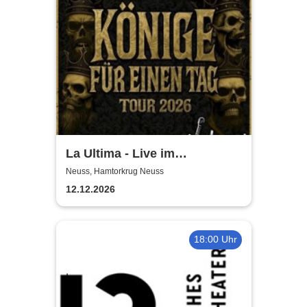
La Ultima - Live im
Hamtorkrug! | Könige für
Neuss, Hamtorkrug Neuss
einen Tag
12.12.2026
18:00 Uhr