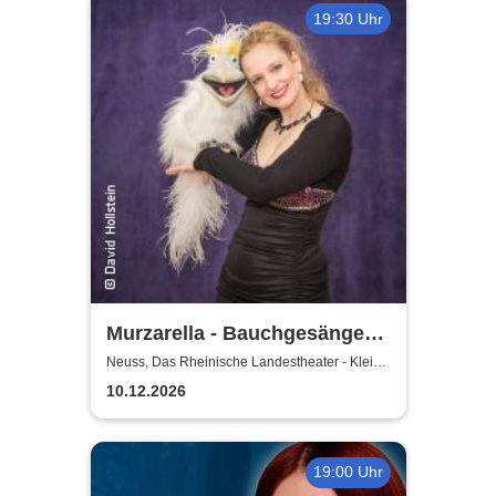
19:30 Uhr
Murzarella - Bauchgesänge
und andere Ungereimtheiten
Neuss, Das Rheinische Landestheater - Kleine
Bühne
10.12.2026
19:00 Uhr