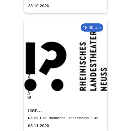
Familie
28.10.2026
15:00 Uhr
Der
satanarchäolügenialkohöllische
Neuss, Das Rheinische Landestheater - Große
Bühne
Wunschpunsch - Rheinisches
08.11.2026