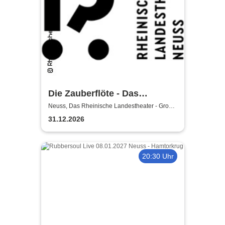
Die Zauberflöte - Das
Rheinische Landestheater
Neuss, Das Rheinische Landestheater - Große
Bühne
31.12.2026
20:30 Uhr