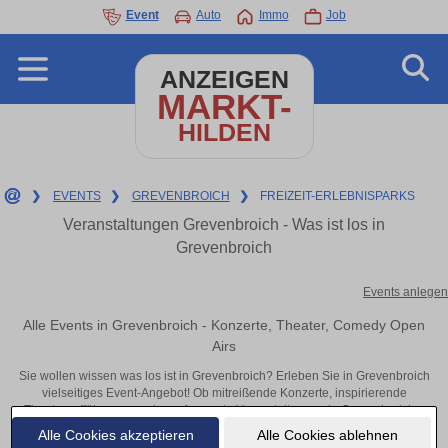
Event
Auto
Immo
Job
ANZEIGEN
MARKT-
HILDEN
❯
EVENTS
❯
GREVENBROICH
❯
FREIZEIT-ERLEBNISPARKS
Veranstaltungen Grevenbroich - Was ist los in
Grevenbroich
Events anlegen
Alle Events in Grevenbroich - Konzerte, Theater, Comedy Open
Airs
Sie wollen wissen was los ist in Grevenbroich? Erleben Sie in Grevenbroich
vielseitiges Event-Angebot! Ob mitreißende Konzerte, inspirierende
Theateraufführungen oder aufregende Veranstaltungen in Grevenbroich –
hier finden alles im Überblick und Tickets.
Alle Cookies akzeptieren
Alle Cookies ablehnen