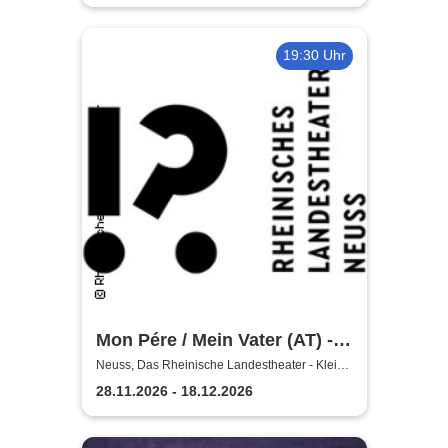
Landestheater Neuss
19:30 Uhr
Mon Pére / Mein Vater (AT) -
Rheinisches Landestheater
Neuss, Das Rheinische Landestheater - Kleine
Bühne
Neuss
28.11.2026 - 18.12.2026