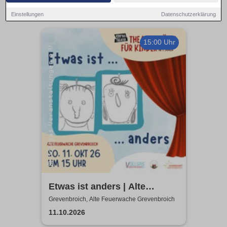
Einstellungen
Datenschutzerklärung
15:00 Uhr
Etwas ist anders | Alte
Feuerwache Grevenbroich |
Grevenbroich, Alte Feuerwache Grevenbroich
KOM'MA Theater aus
11.10.2026
Duisburg