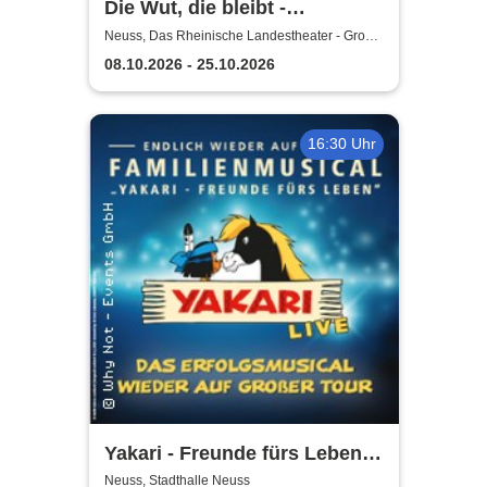
Die Wut, die bleibt -
Rheinische Landestheater
Neuss, Das Rheinische Landestheater - Große
Bühne
Neuss
08.10.2026 - 25.10.2026
16:30 Uhr
Yakari - Freunde fürs Leben -
Das Musical für die ganze
Neuss, Stadthalle Neuss