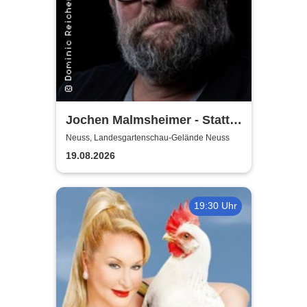
Jochen Malmsheimer - Statt
wesentlich die Welt bewegt,
Neuss, Landesgartenschau-Gelände Neuss
hab ich wohl nur das Meer
19.08.2026
gepflügt
19:30 Uhr