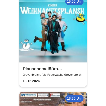
15:00 Uhr
Planschemalöörs
Kinderweihnachtsplansch
Grevenbroich, Alte Feuerwache Grevenbroich
13.12.2026
18:30 Uhr