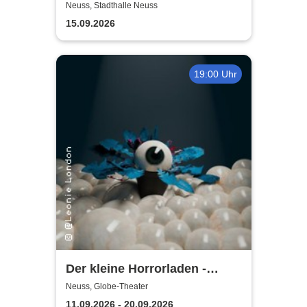
Neuss, Stadthalle Neuss
15.09.2026
19:00 Uhr
Der kleine Horrorladen -
Kulturforum Alte Post und
Neuss, Globe-Theater
Musikschule Neuss
11.09.2026 - 20.09.2026