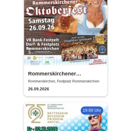
Rommerskirchener
Oktoberfest - Auf geht´s -
Rommerskirchen, Festplatz Rommerskirchen
pack mas!
26.09.2026
19:00 Uhr