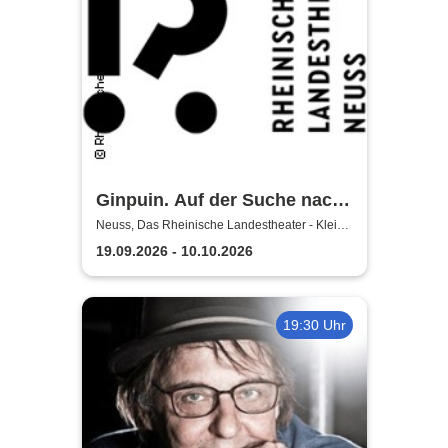
Ginpuin. Auf der Suche nach
dem großen Glück - Das
Neuss, Das Rheinische Landestheater - Kleine
Bühne
Rheinische Landestheater
19.09.2026 - 10.10.2026
Neuss
19:30 Uhr