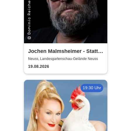
Jochen Malmsheimer - Statt
wesentlich die Welt bewegt,
Neuss, Landesgartenschau-Gelände Neuss
hab ich wohl nur das Meer
19.08.2026
gepflügt
19:30 Uhr