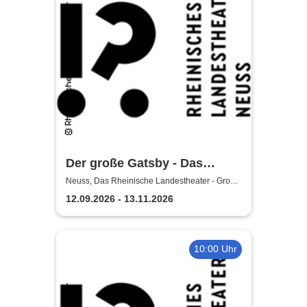
Der große Gatsby - Das
Rheinische Landestheater
Neuss, Das Rheinische Landestheater - Große
Bühne
Neuss
12.09.2026 - 13.11.2026
10:00 Uhr