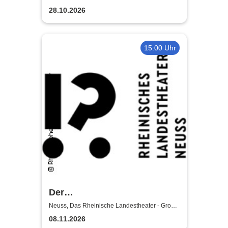
Familie
28.10.2026
15:00 Uhr
Der
satanarchäolügenialkohöllische
Neuss, Das Rheinische Landestheater - Große
Bühne
Wunschpunsch - Rheinisches
08.11.2026