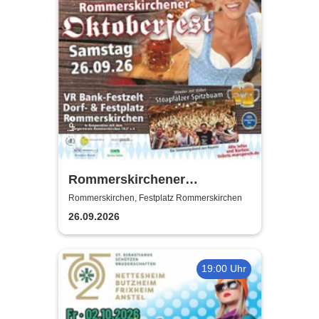
Rommerskirchener
Oktoberfest - Auf geht´s -
Rommerskirchen, Festplatz Rommerskirchen
pack mas!
26.09.2026
19:00 Uhr