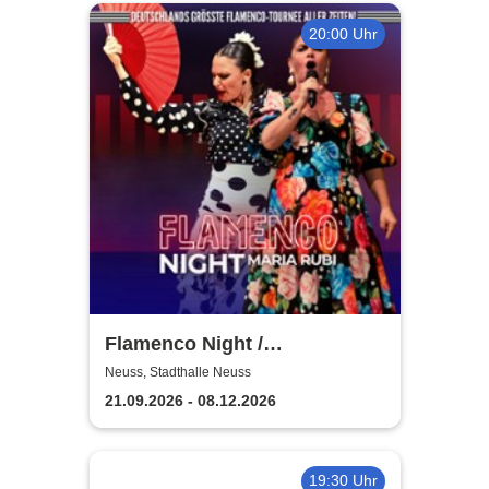
20:00 Uhr
Flamenco Night /
Flamencomanía Tour 26/27 -
Neuss, Stadthalle Neuss
Deutschlands größte
21.09.2026 - 08.12.2026
Flamenco-Tournee
19:30 Uhr