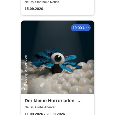
Neuss, Stadthalle Neuss
15.09.2026
19:00 Uhr
Der kleine Horrorladen -
Kulturforum Alte Post und
Neuss, Globe-Theater
Musikschule Neuss
11.09.2026 - 20.09.2026