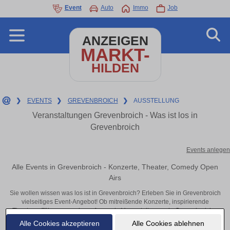
Event
Auto
Immo
Job
ANZEIGEN
MARKT-
HILDEN
❯
EVENTS
❯
GREVENBROICH
❯
AUSSTELLUNG
Veranstaltungen Grevenbroich - Was ist los in
Grevenbroich
Events anlegen
Alle Events in Grevenbroich - Konzerte, Theater, Comedy Open
Airs
Sie wollen wissen was los ist in Grevenbroich? Erleben Sie in Grevenbroich
vielseitiges Event-Angebot! Ob mitreißende Konzerte, inspirierende
Theateraufführungen oder aufregende Veranstaltungen in Grevenbroich –
hier finden alles im Überblick und Tickets.
Alle Cookies akzeptieren
Alle Cookies ablehnen