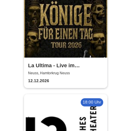
La Ultima - Live im
Hamtorkrug! | Könige für
Neuss, Hamtorkrug Neuss
einen Tag
12.12.2026
18:00 Uhr