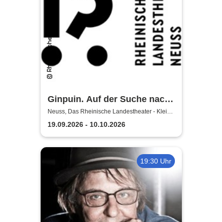
Ginpuin. Auf der Suche nach
dem großen Glück - Das
Neuss, Das Rheinische Landestheater - Kleine
Bühne
Rheinische Landestheater
19.09.2026 - 10.10.2026
Neuss
19:30 Uhr