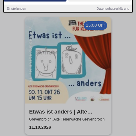
Einstellungen
Datenschutzerklärung
15:00 Uhr
Etwas ist anders | Alte
Feuerwache Grevenbroich |
Grevenbroich, Alte Feuerwache Grevenbroich
KOM'MA Theater aus
11.10.2026
Duisburg