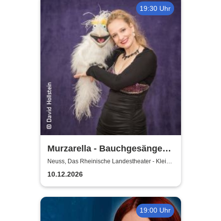
19:30 Uhr
Murzarella - Bauchgesänge
und andere Ungereimtheiten
Neuss, Das Rheinische Landestheater - Kleine
Bühne
10.12.2026
19:00 Uhr