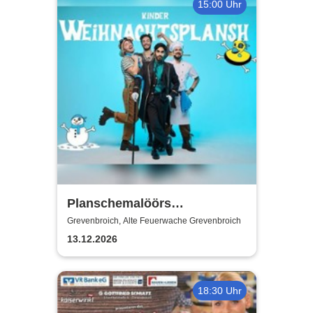
15:00 Uhr
Planschemalöörs
Kinderweihnachtsplansch
Grevenbroich, Alte Feuerwache Grevenbroich
13.12.2026
18:30 Uhr