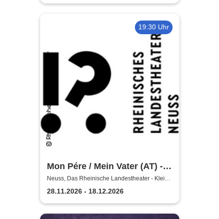
Landestheater Neuss
19:30 Uhr
Mon Pére / Mein Vater (AT) -
Rheinisches Landestheater
Neuss, Das Rheinische Landestheater - Kleine
Bühne
Neuss
28.11.2026 - 18.12.2026