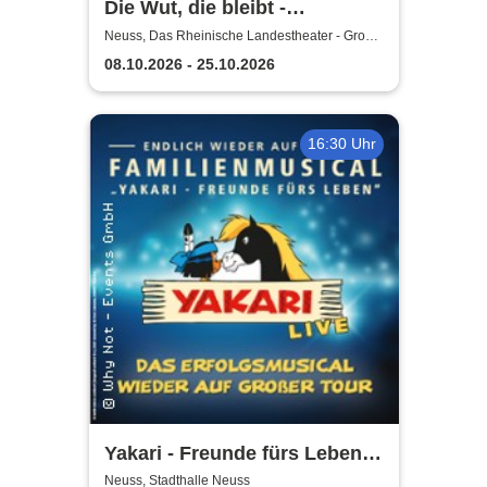
Die Wut, die bleibt -
Rheinische Landestheater
Neuss, Das Rheinische Landestheater - Große
Bühne
Neuss
08.10.2026 - 25.10.2026
16:30 Uhr
Yakari - Freunde fürs Leben -
Das Musical für die ganze
Neuss, Stadthalle Neuss