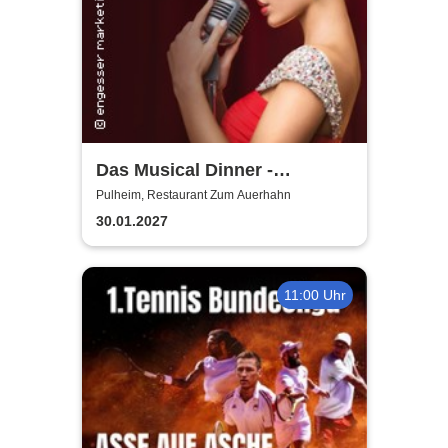
Das Musical Dinner -
Kulinarischer Genuss und
Pulheim, Restaurant Zum Auerhahn
garantierte Unterhaltung
30.01.2027
11:00 Uhr