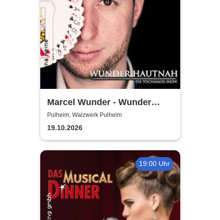
Marcel Wunder - Wunder
Hautnah Tischmagieshow
Pulheim, Walzwerk Pulheim
Zaubershow
19.10.2026
19:00 Uhr