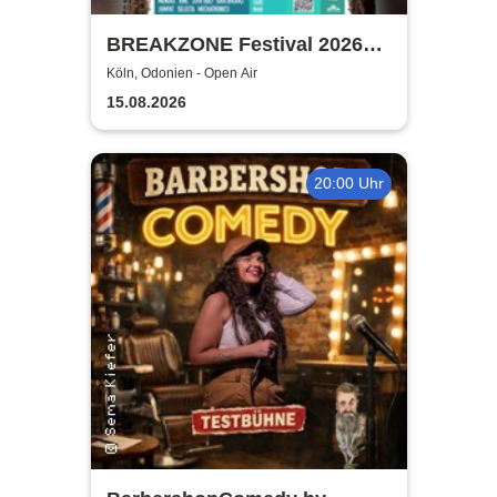
BREAKZONE Festival 2026
(DAY & NIGHT) | presented by
Köln, Odonien - Open Air
Pathfinder
15.08.2026
20:00 Uhr