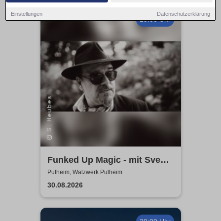
Einstellungen
Datenschutzerklärung
19:00 Uhr
Funked Up Magic - mit Sven
Heubes & Band
Pulheim, Walzwerk Pulheim
30.08.2026