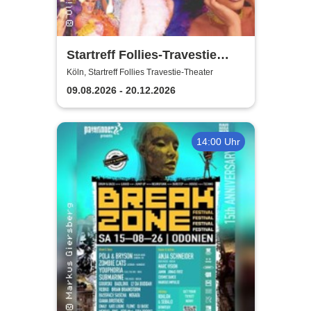
Startreff Follies-Travestie
Theater Köln
Köln, Startreff Follies Travestie-Theater
09.08.2026 - 20.12.2026
14:00 Uhr