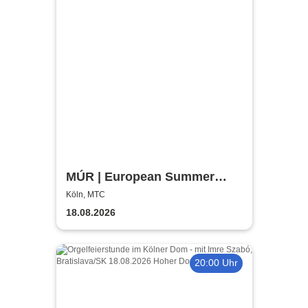
MÚR | European Summer
Tour 2026
Köln, MTC
18.08.2026
20:00 Uhr