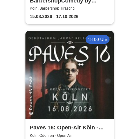
BarbershopComedy by
Tiraschci - Sema Kurschunlu
Köln, Barbershop Tiraschci
15.08.2026 - 17.10.2026
18:00 Uhr
Paves 16: Open-Air Köln -
Album Release Konzert
Köln, Odonien - Open Air