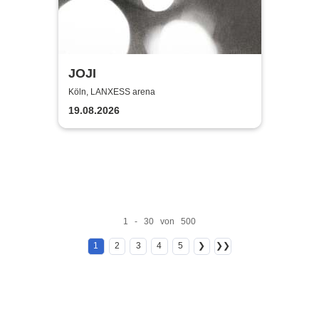
JOJI
Köln, LANXESS arena
19.08.2026
1 - 30 von 500
1
2
3
4
5
❯
❯❯