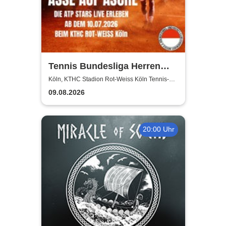
Tennis Bundesliga Herren
2026 – Heimspiele beim KTHC
Köln, KTHC Stadion Rot-Weiss Köln Tennis-
und Hockeyclub
Stadion Rot-Weiss
09.08.2026
20:00 Uhr