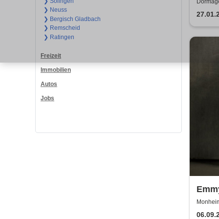
Jubi
❯ Solingen
Dormage
❯ Neuss
27.01.
❯ Bergisch Gladbach
❯ Remscheid
❯ Ratingen
Freizeit
Immobilien
Autos
Jobs
Emmy
Euro
Monheim 
06.09.