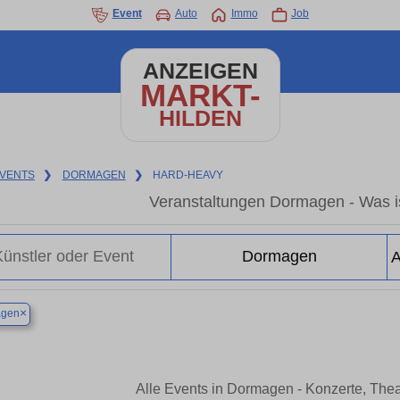
Event
Auto
Immo
Job
ANZEIGEN
MARKT-
HILDEN
VENTS
❯
DORMAGEN
❯
HARD-HEAVY
Veranstaltungen Dormagen - Was i
×
gen
Alle Events in Dormagen - Konzerte, The