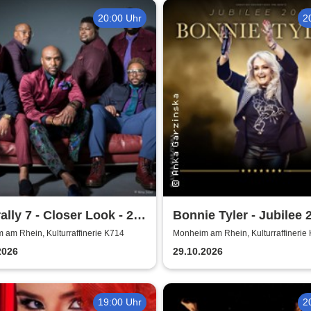
20:00 Uhr
2
ally 7 - Closer Look - 25
Bonnie Tyler - Jubilee 
 of Naturally 7
Tournee
am Rhein, Kulturraffinerie K714
Monheim am Rhein, Kulturraffinerie
2026
29.10.2026
19:00 Uhr
2