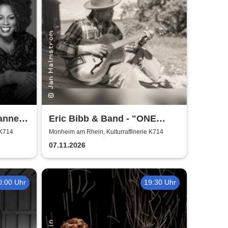
ianne
Eric Bibb & Band - "ONE
MISSISSIPPI" World Tour
 K714
Monheim am Rhein, Kulturraffinerie K714
2026
07.11.2026
0:00 Uhr
19:30 Uhr