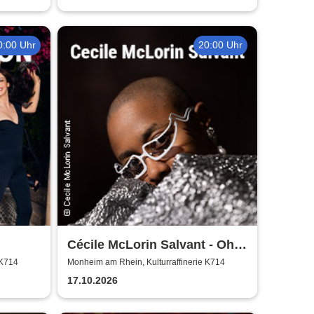
0:00 Uhr
20:00 Uhr
Cécile McLorin Salvant - Oh
Snap - Germany 2026
 K714
Monheim am Rhein, Kulturraffinerie K714
17.10.2026