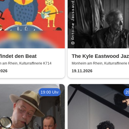
findet den Beat
The Kyle Eastwood Jaz
Quintet
am Rhein, Kulturraffinerie K714
Monheim am Rhein, Kulturraffinerie
2026
19.11.2026
19:00 Uhr
2