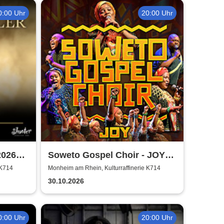
0:00 Uhr
20:00 Uhr
2026
Soweto Gospel Choir - JOY!
(Zulu: Injabulo)
 K714
Monheim am Rhein, Kulturraffinerie K714
30.10.2026
0:00 Uhr
20:00 Uhr