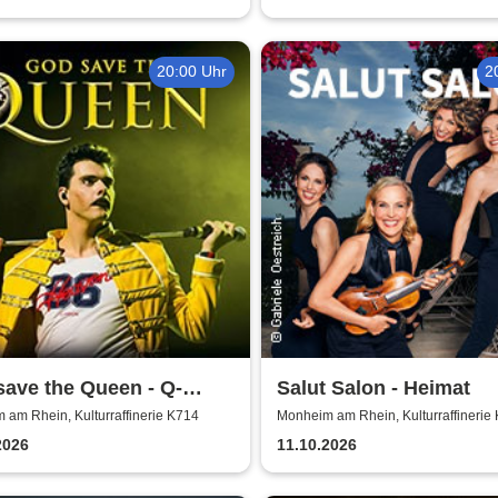
20:00 Uhr
2
ave the Queen - Q-
Salut Salon - Heimat
val Band
am Rhein, Kulturraffinerie K714
Monheim am Rhein, Kulturraffinerie
2026
11.10.2026