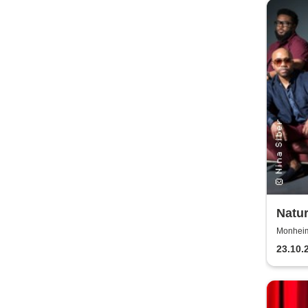
Natur
Years
Monheim 
23.10.