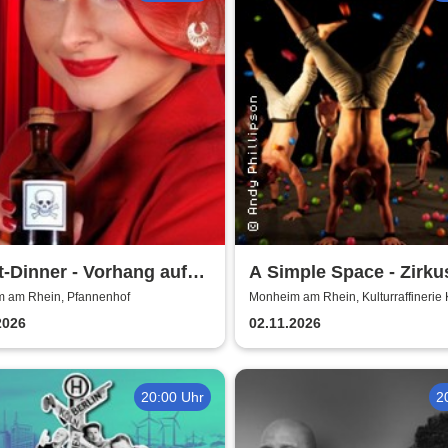
t-Dinner - Vorhang auf
A Simple Space - Zirku
ord
Körpertheater
 am Rhein, Pfannenhof
Monheim am Rhein, Kulturraffinerie
2026
02.11.2026
20:00 Uhr
2