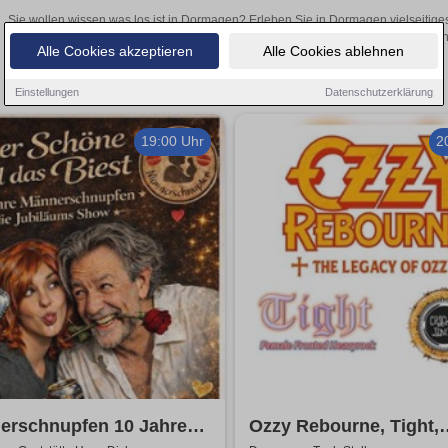
Sie wollen wissen was los ist in Dormagen? Erleben Sie in Dormagen vielseitige
Theateraufführungen oder aufregende Veranstaltungen in Dormagen – 
Alle Cookies akzeptieren
Alle Cookies ablehnen
Einstellungen
Datenschutzerklärung
19:00 Uhr
2
erschnupfen 10 Jahre
Ozzy Rebourne, Tight,