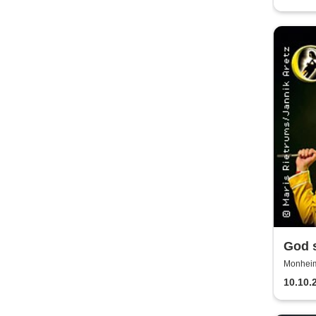
God s
Revi
Monheim 
10.10.