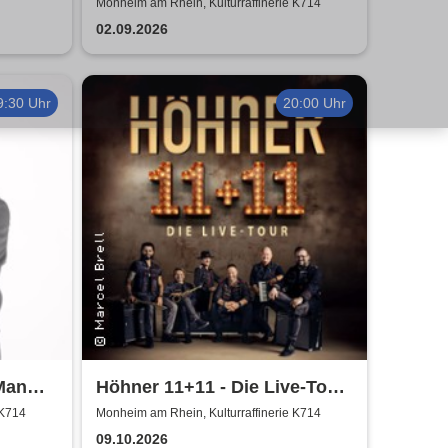
Orchestra | Víkingur Ólafsson
Monheim am Rhein, Kulturraffinerie K714
02.09.2026
9:30 Uhr
20:00 Uhr
Man
Höhner 11+11 - Die Live-Tour
2025/26
 K714
Monheim am Rhein, Kulturraffinerie K714
09.10.2026