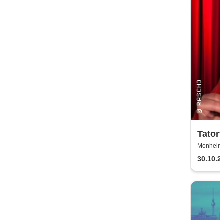
Tator
für M
Monheim
30.10.