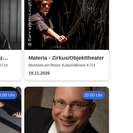
z
Materia - Zirkus/Objekttheater
 K714
Monheim am Rhein, Kulturraffinerie K714
19.11.2026
0:00 Uhr
20:00 Uhr