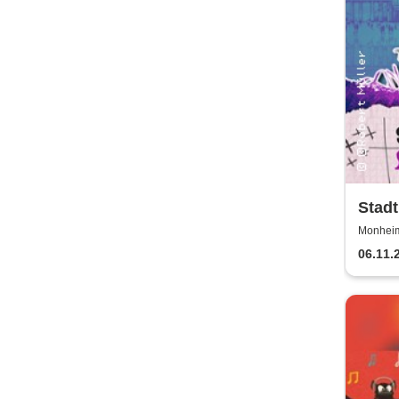
Stad
Kabar
Monheim 
06.11.