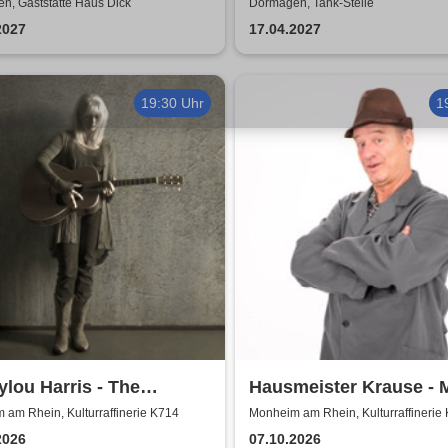
läumsshow
Cracker Jamm
n, Gaststätte Haus Dick
Dormagen, Tank-Stelle
2027
17.04.2027
19:30 Uhr
1
lou Harris - The
Hausmeister Krause - 
pean Farewell Tour
lebt nur zweimal
am Rhein, Kulturraffinerie K714
Monheim am Rhein, Kulturraffinerie
2026
07.10.2026