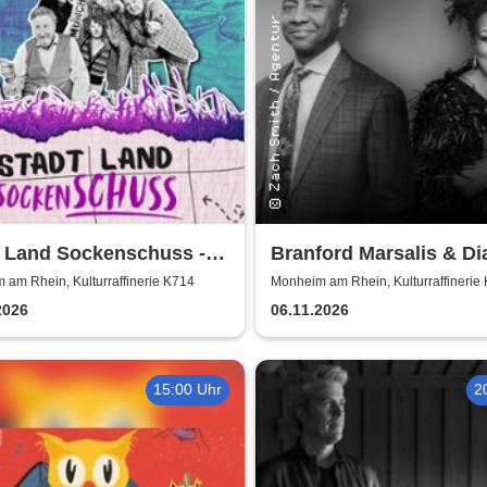
t Land Sockenschuss -
Branford Marsalis & D
ett-Theater Distel
Reeves celebrate John
am Rhein, Kulturraffinerie K714
Monheim am Rhein, Kulturraffinerie
Coltrane
2026
06.11.2026
15:00 Uhr
2