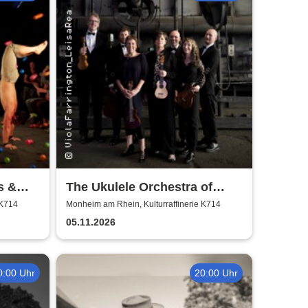
s &
The Ukulele Orchestra of
Great Britain
 K714
Monheim am Rhein, Kulturraffinerie K714
05.11.2026
0:00 Uhr
20:00 Uhr