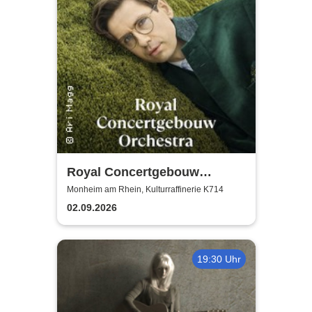
Royal Concertgebouw
Orchestra | Víkingur Ólafsson
Monheim am Rhein, Kulturraffinerie K714
02.09.2026
19:30 Uhr