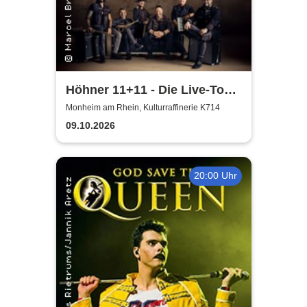
Höhner 11+11 - Die Live-Tour
2025/26
Monheim am Rhein, Kulturraffinerie K714
09.10.2026
20:00 Uhr