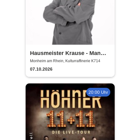
Hausmeister Krause - Man
lebt nur zweimal
Monheim am Rhein, Kulturraffinerie K714
07.10.2026
20:00 Uhr