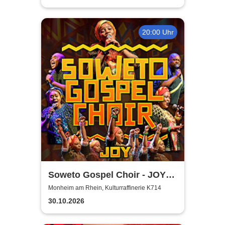
20:00 Uhr
Soweto Gospel Choir - JOY!
(Zulu: Injabulo)
Monheim am Rhein, Kulturraffinerie K714
30.10.2026