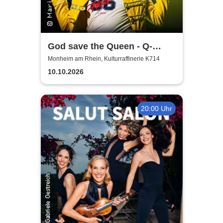
God save the Queen - Q-
Revival Band
Monheim am Rhein, Kulturraffinerie K714
10.10.2026
20:00 Uhr