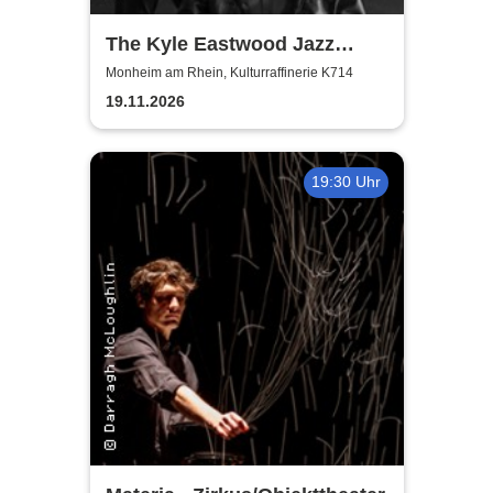
The Kyle Eastwood Jazz
Quintet
Monheim am Rhein, Kulturraffinerie K714
19.11.2026
19:30 Uhr