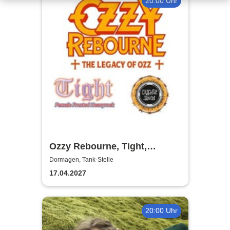
20:00 Uhr
Ozzy Rebourne, Tight,
Cracker Jamm
Dormagen, Tank-Stelle
17.04.2027
20:00 Uhr