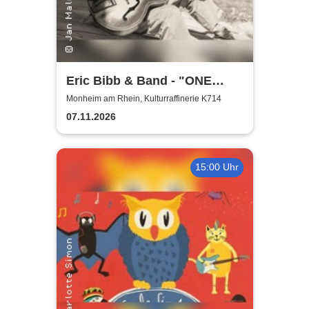
Eric Bibb & Band - "ONE
MISSISSIPPI" World Tour
Monheim am Rhein, Kulturraffinerie K714
2026
07.11.2026
15:00 Uhr