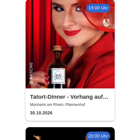
19:00 Uhr
Tatort-Dinner - Vorhang auf
für Mord
Monheim am Rhein, Pfannenhof
30.10.2026
20:00 Uhr