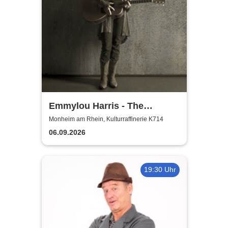
Emmylou Harris - The
European Farewell Tour
Monheim am Rhein, Kulturraffinerie K714
06.09.2026
19:30 Uhr