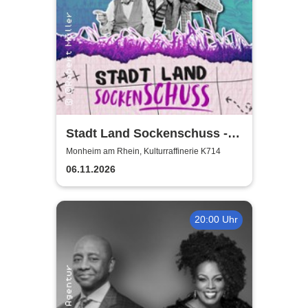
Stadt Land Sockenschuss -
Kabarett-Theater Distel
Monheim am Rhein, Kulturraffinerie K714
06.11.2026
20:00 Uhr