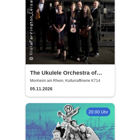
The Ukulele Orchestra of
Great Britain
Monheim am Rhein, Kulturraffinerie K714
05.11.2026
20:00 Uhr