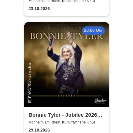
Years of Naturally 7
Monheim am Rhein, Kulturraffinerie K714
23.10.2026
20:00 Uhr
Bonnie Tyler - Jubilee 2026
Tournee
Monheim am Rhein, Kulturraffinerie K714
29.10.2026