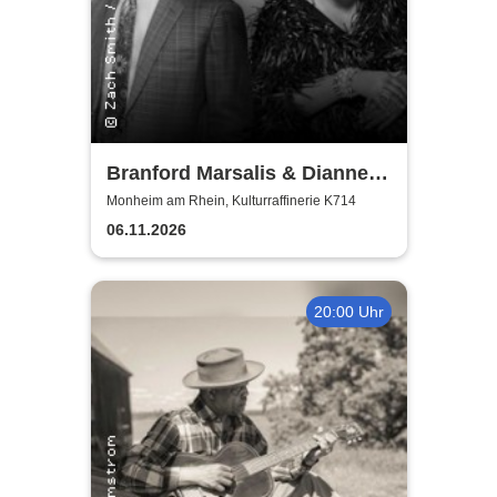
Branford Marsalis & Dianne
Reeves celebrate John
Monheim am Rhein, Kulturraffinerie K714
Coltrane
06.11.2026
20:00 Uhr