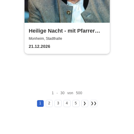
Heilige Nacht - mit Pfarrer
Rainer Maria Schießler
Monheim, Stadthalle
21.12.2026
1 - 30 von 500
1
2
3
4
5
❯
❯❯