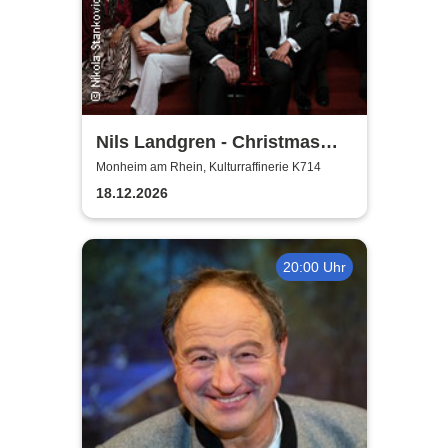
Nils Landgren - Christmas
With My Friends
Monheim am Rhein, Kulturraffinerie K714
18.12.2026
20:00 Uhr