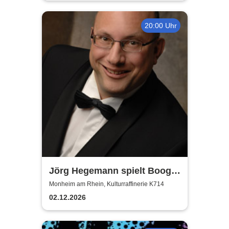
20:00 Uhr
Jörg Hegemann spielt Boogie
Woogie
Monheim am Rhein, Kulturraffinerie K714
02.12.2026