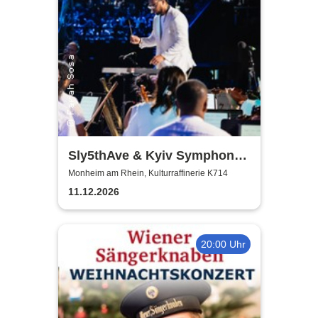
Sly5thAve & Kyiv Symphony
Orchestra
Monheim am Rhein, Kulturraffinerie K714
11.12.2026
20:00 Uhr