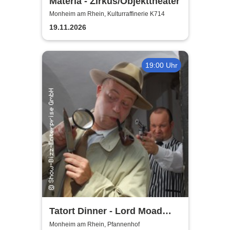
Materia - Zirkus/Objekttheater
Monheim am Rhein, Kulturraffinerie K714
19.11.2026
19:00 Uhr
Tatort Dinner - Lord Moad
lässt bitten!
Monheim am Rhein, Pfannenhof