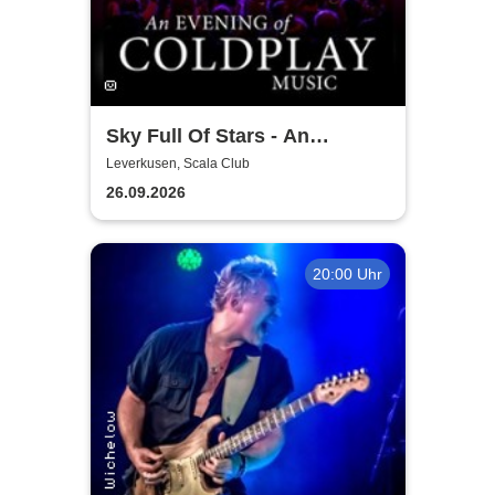
Sky Full Of Stars - An
Evening Of Coldplay Music
Leverkusen, Scala Club
26.09.2026
20:00 Uhr