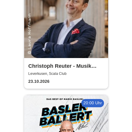
Christoph Reuter - Musik
macht sexy! (außer manche)
Leverkusen, Scala Club
23.10.2026
20:00 Uhr