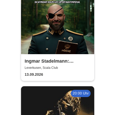
Ingmar Stadelmann:
Stadelmann liest Höcke - ein
Leverkusen, Scala Club
satirischer Diskurs
13.09.2026
20:00 Uhr