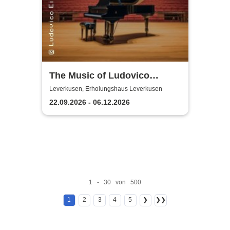
The Music of Ludovico
Einaudi: Tribute-
Leverkusen, Erholungshaus Leverkusen
Klavierkonzert - Ludovico
22.09.2026 - 06.12.2026
Einaudi Tribute bei
Kerzenschein
1 - 30 von 500
1
2
3
4
5
❯
❯❯