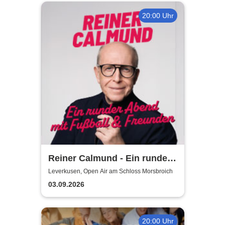
20:00 Uhr
Reiner Calmund - Ein runder
Abend mit Fußball &
Leverkusen, Open Air am Schloss Morsbroich
Freunden
03.09.2026
20:00 Uhr