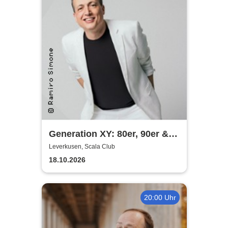
Generation XY: 80er, 90er &
das Leben heute - Die
Leverkusen, Scala Club
Comedy-Show mit Olaf Bossi
18.10.2026
20:00 Uhr