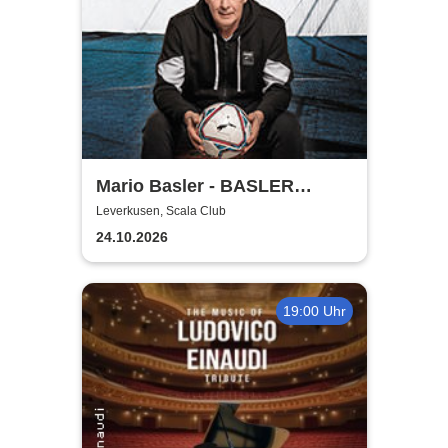
Mario Basler - BASLER
BALLERT - Best of
Leverkusen, Scala Club
24.10.2026
19:00 Uhr