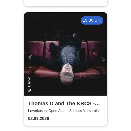
19:00 Uhr
Thomas D and The KBCS -
Neocortex Tour 2026
Leverkusen, Open Air am Schloss Morsbroich
02.09.2026