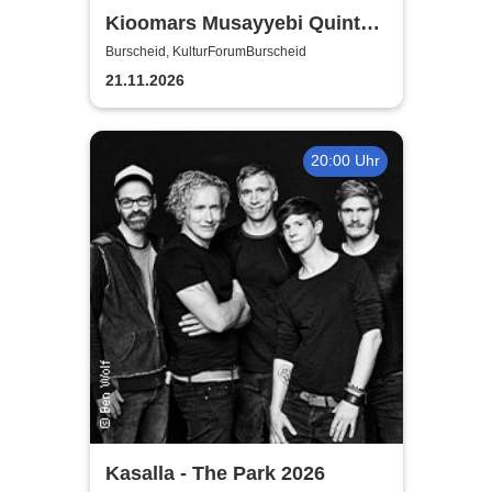
Kioomars Musayyebi Quintett
- KulturForumBurscheid
Burscheid, KulturForumBurscheid
21.11.2026
20:00 Uhr
Kasalla - The Park 2026