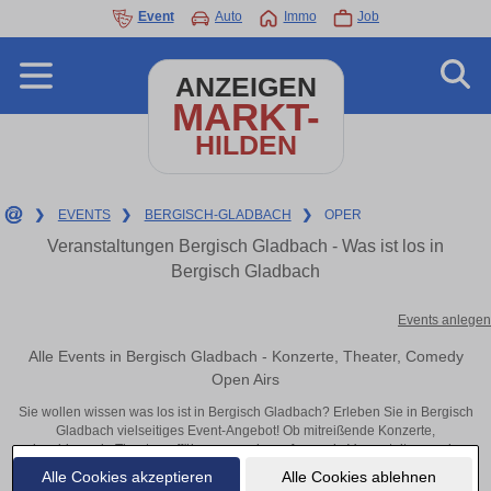
Event
Auto
Immo
Job
ANZEIGEN
MARKT-
HILDEN
❯
EVENTS
❯
BERGISCH-GLADBACH
❯
OPER
Veranstaltungen Bergisch Gladbach - Was ist los in
Bergisch Gladbach
Events anlegen
Alle Events in Bergisch Gladbach - Konzerte, Theater, Comedy
Open Airs
Sie wollen wissen was los ist in Bergisch Gladbach? Erleben Sie in Bergisch
Gladbach vielseitiges Event-Angebot! Ob mitreißende Konzerte,
inspirierende Theateraufführungen oder aufregende Veranstaltungen in
Bergisch Gladbach – hier finden alles im Überblick und Tickets.
Alle Cookies akzeptieren
Alle Cookies ablehnen