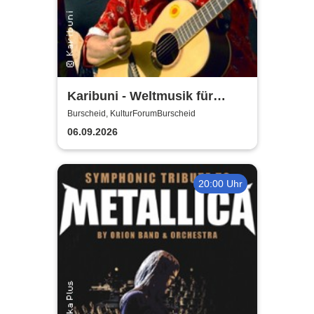
Karibuni - Weltmusik für
Kinder
Burscheid, KulturForumBurscheid
06.09.2026
20:00 Uhr