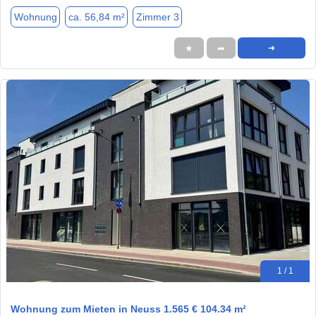
Wohnung
ca. 56,84 m²
Zimmer 3
★
➦
➜
1 / 1
Wohnung zum Mieten in Neuss 1.565 € 104.34 m²