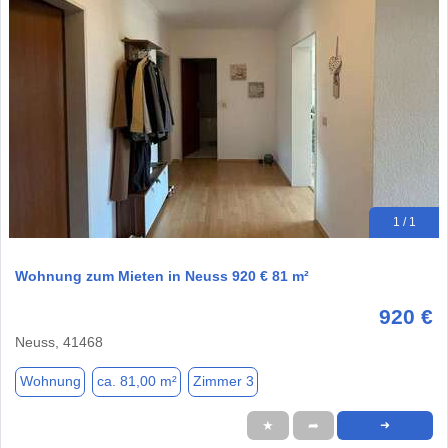
1 / 1
Wohnung zum Mieten in Neuss 920 € 81 m²
920 €
Neuss, 41468
Wohnung
ca. 81,00 m²
Zimmer 3
★
➦
➜