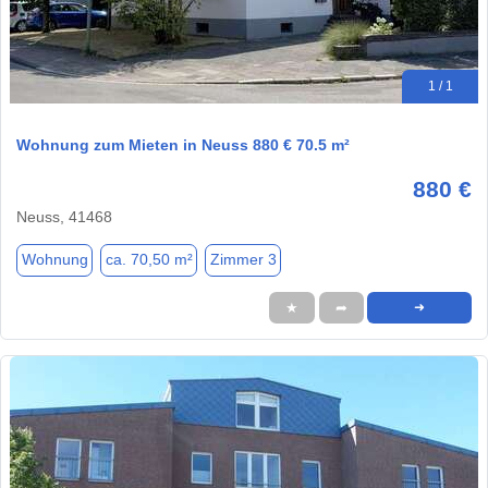
1 / 1
Wohnung zum Mieten in Neuss 880 € 70.5 m²
880 €
Neuss, 41468
Wohnung
ca. 70,50 m²
Zimmer 3
★
➦
➜