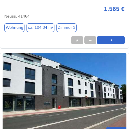
1.565 €
Neuss, 41464
Wohnung
ca. 104,34 m²
Zimmer 3
★
➦
➜