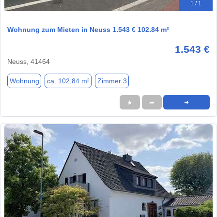
1 / 1
Wohnung zum Mieten in Neuss 1.543 € 102.84 m²
1.543 €
Neuss, 41464
Wohnung
ca. 102,84 m²
Zimmer 3
★
➦
➜