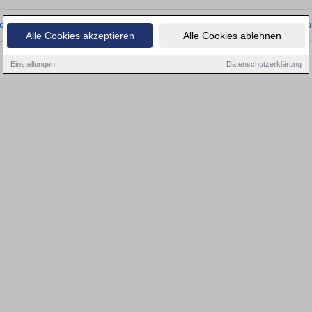
onnten wir derzeit keine passenden Objekte finden. Schauen Sie bald wieder vo
Alle Cookies akzeptieren
Alle Cookies ablehnen
Einstellungen
Datenschutzerklärung