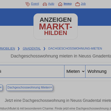
Event
Auto
Immo
Job
ANZEIGEN
MARKT-
HILDEN
MMOBILIEN
❯
GNADENTAL
❯
DACHGESCHOSSWOHNUNG-MIETEN
Dachgeschosswohnung mieten in Neuss Gnadental 
×
×
Dachgeschosswohnung Mieten
Jetzt eine Dachgeschosswohnung in Neuss Gnadental mie
htdurchflutet & mit besonderem Charme: Finde jetzt eine Dachgeschosswohnung zu