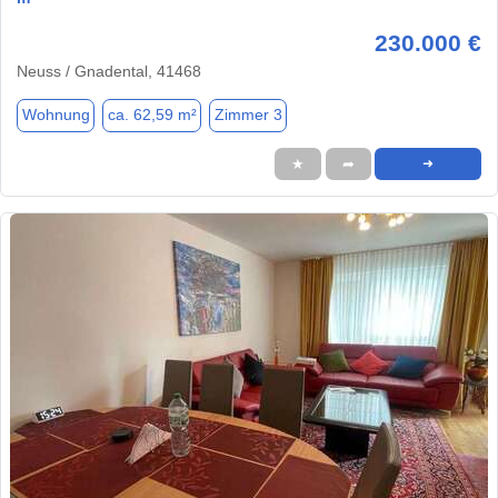
230.000 €
Neuss / Gnadental, 41468
Wohnung
ca. 62,59 m²
Zimmer 3
★
➦
➜