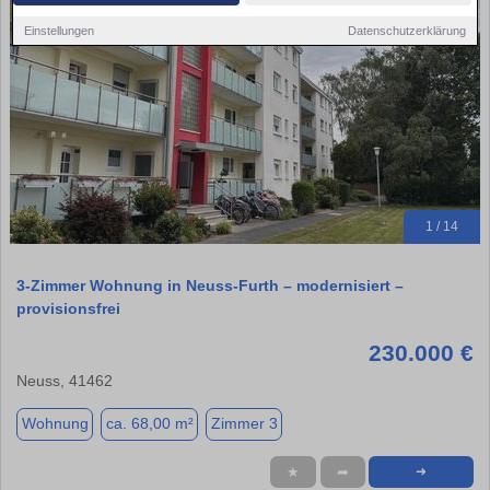
Einstellungen
Datenschutzerklärung
1 / 14
3-Zimmer Wohnung in Neuss-Furth – modernisiert –
provisionsfrei
230.000 €
Neuss, 41462
Wohnung
ca. 68,00 m²
Zimmer 3
★
➦
➜