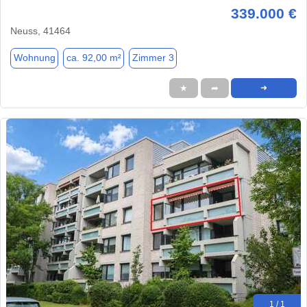
339.000 €
Neuss, 41464
Wohnung
ca. 92,00 m²
Zimmer 3
★
➦
➜
1 / 1