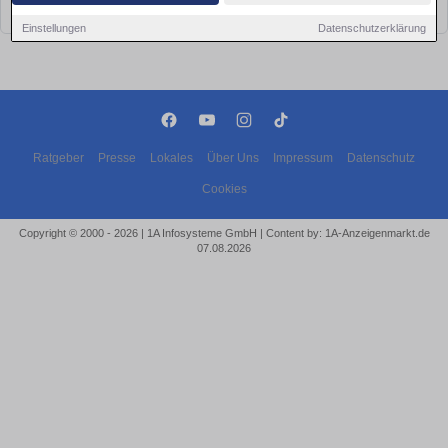
bald wieder vorbei!
Einstellungen
Datenschutzerklärung
Ratgeber
Presse
Lokales
Über Uns
Impressum
Datenschutz
Cookies
Copyright © 2000 - 2026 | 1A Infosysteme GmbH | Content by: 1A-Anzeigenmarkt.de
07.08.2026