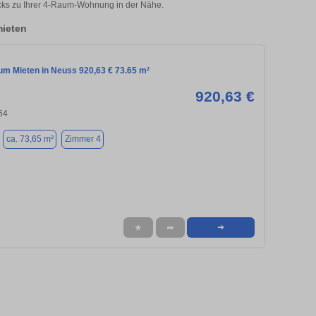
licks zu Ihrer 4-Raum-Wohnung in der Nähe.
ieten
m Mieten in Neuss 920,63 € 73.65 m²
920,63 €
64
ca. 73,65 m²
Zimmer 4
★
➦
➜