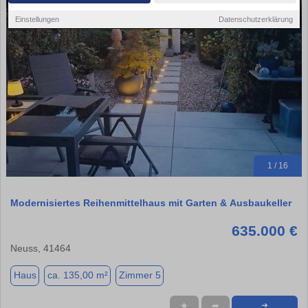
Einstellungen
Datenschutzerklärung
1 / 16
Modernisiertes Reihenmittelhaus mit Garten & Ausbaukeller
635.000 €
Neuss, 41464
Haus
ca. 135,00 m²
Zimmer 5
★
➦
➜