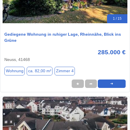
1 / 15
Gediegene Wohnung in ruhiger Lage, Rheinnähe, Blick ins
Grüne
285.000 €
Neuss, 41468
Wohnung
ca. 82,00 m²
Zimmer 4
★
➦
➜