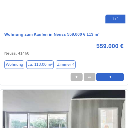
1 / 1
Wohnung zum Kaufen in Neuss 559.000 € 113 m²
559.000 €
Neuss, 41468
Wohnung
ca. 113,00 m²
Zimmer 4
★
➦
➜