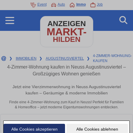
Event
Auto
Immo
Job
ANZEIGEN
MARKT-
HILDEN
4-ZIMMER-WOHNUNG-
❯
IMMOBILIEN
❯
AUGUSTINUSVIERTEL
❯
KAUFEN
4-Zimmer-Wohnung kaufen in Neuss Augustinusviertel –
Großzügiges Wohnen genießen
Jetzt eine Vierzimmerwohnung in Neuss Augustinusviertel
kaufen – Geräumige & moderne Immobilien
Finde eine 4-Zimmer-Wohnung zum Kauf in Neuss! Perfekt für Familien
& Homeoffice – jetzt moderne Eigentumswohnungen entdecken.
Wohnung zum Kaufen in Neuss 449.000 € 119 m²
Alle Cookies akzeptieren
Alle Cookies ablehnen