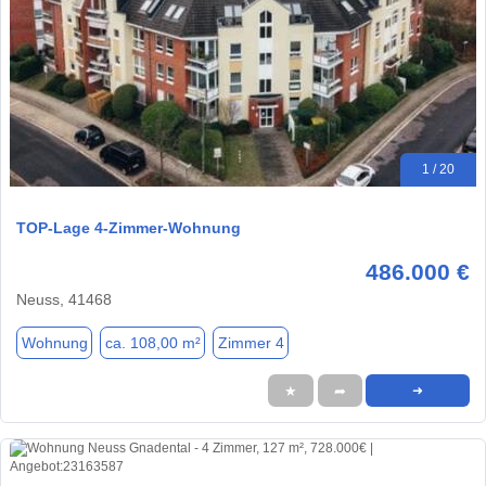
1 / 20
TOP-Lage 4-Zimmer-Wohnung
486.000 €
Neuss, 41468
Wohnung
ca. 108,00 m²
Zimmer 4
★
➦
➜