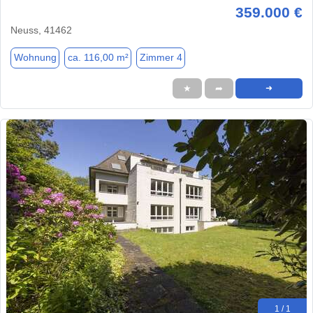
359.000 €
Neuss, 41462
Wohnung
ca. 116,00 m²
Zimmer 4
★
➦
➜
1 / 1