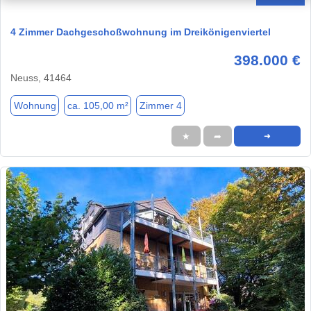
4 Zimmer Dachgeschoßwohnung im Dreikönigenviertel
398.000 €
Neuss, 41464
Wohnung
ca. 105,00 m²
Zimmer 4
★
➦
➜