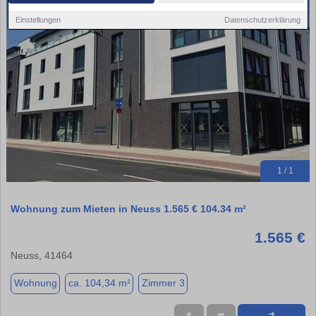
Einstellungen
Datenschutzerklärung
1 / 1
Wohnung zum Mieten in Neuss 1.565 € 104.34 m²
1.565 €
Neuss, 41464
Wohnung
ca. 104,34 m²
Zimmer 3
★
➦
➜