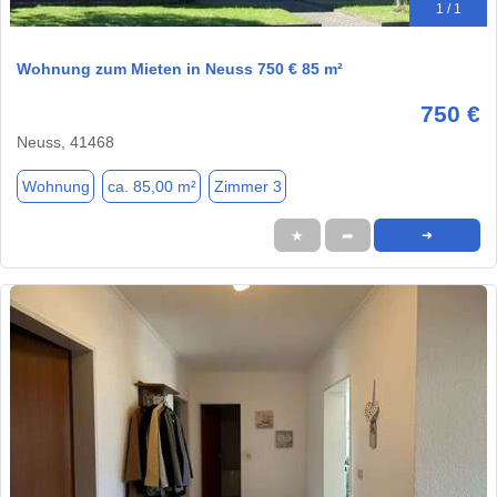
1 / 1
Wohnung zum Mieten in Neuss 750 € 85 m²
750 €
Neuss, 41468
Wohnung
ca. 85,00 m²
Zimmer 3
★
➦
➜