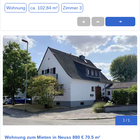
Wohnung
ca. 102,84 m²
Zimmer 3
★
➦
➜
1 / 1
Wohnung zum Mieten in Neuss 880 € 70.5 m²