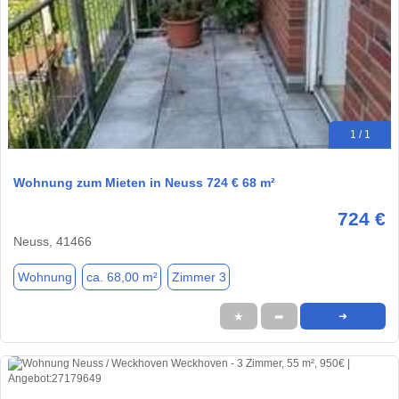
1 / 1
Wohnung zum Mieten in Neuss 724 € 68 m²
724 €
Neuss, 41466
Wohnung
ca. 68,00 m²
Zimmer 3
★
➦
➜