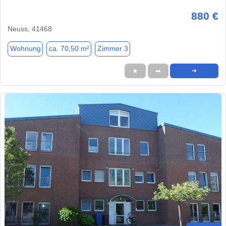
880 €
Neuss, 41468
Wohnung
ca. 70,50 m²
Zimmer 3
★
➦
➜