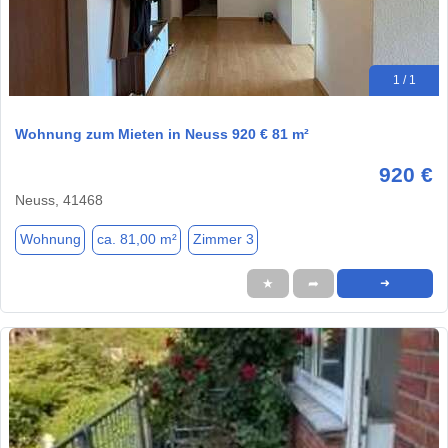
1 / 1
Wohnung zum Mieten in Neuss 920 € 81 m²
920 €
Neuss, 41468
Wohnung
ca. 81,00 m²
Zimmer 3
★
➦
➜