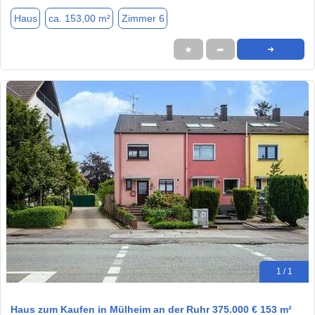
Haus
ca. 153,00 m²
Zimmer 6
★
➦
➜
1 / 1
Haus zum Kaufen in Mülheim an der Ruhr 375.000 € 153 m²