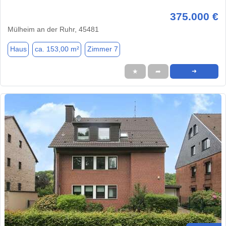
375.000 €
Mülheim an der Ruhr, 45481
Haus
ca. 153,00 m²
Zimmer 7
★
➦
➜