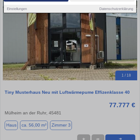
Einstellungen
Datenschutzerklärung
1 / 18
Tiny Musterhaus Neu mit Luftwärmepume Effizenklasse 40
77.777 €
Mülheim an der Ruhr, 45481
Haus
ca. 56,00 m²
Zimmer 3
★
➦
➜