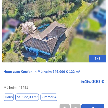
1 / 1
Haus zum Kaufen in Mülheim 545.000 € 122 m²
545.000 €
Mülheim, 45481
Haus
ca. 122,00 m²
Zimmer 4
★
➦
➜