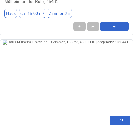
Mülheim an der Ruhr, 45481
Haus
ca. 45,00 m²
Zimmer 2.5
★
➦
➜
1 / 1