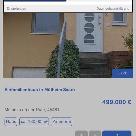
Einstellungen
Datenschutzerklärung
1 / 20
Einfamilienhaus in Mülheim Saarn
499.000 €
Mülheim an der Ruhr, 45481
Haus
ca. 130,00 m²
Zimmer 5
★
➦
➜