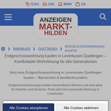
Event
Auto
Immo
Job
ANZEIGEN
MARKT-
HILDEN
ERDGESCHOSSWOHNUNG-
❯
IMMOBILIEN
❯
QUETTINGEN
❯
KAUFEN
Erdgeschosswohnung kaufen in Leverkusen Quettingen –
Komfortable Wohnlösung für alle Generationen
Jetzt eine Erdgeschosswohnung in Leverkusen Quettingen
kaufen – Barrierefrei & familienfreundlich
Erdgeschosswohnungen bieten barrierefreies Wohnen und sind ideal
für Familien und Senioren. Finde jetzt eine passende Wohnung in
Leverkusen.
Leider konnten wir derzeit keine passenden Objekte finden. Schauen Sie
Alle Cookies akzeptieren
Alle Cookies ablehnen
bald wieder vorbei!