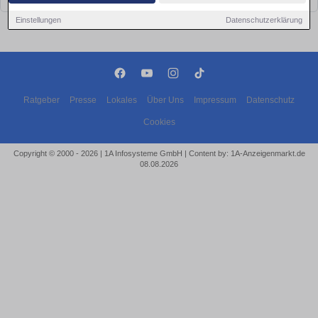
Einstellungen
Datenschutzerklärung
Ratgeber
Presse
Lokales
Über Uns
Impressum
Datenschutz
Cookies
Copyright © 2000 - 2026 | 1A Infosysteme GmbH | Content by: 1A-Anzeigenmarkt.de
08.08.2026