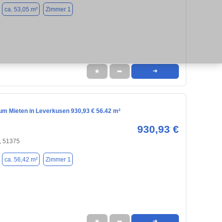
ca. 53,05 m²
Zimmer 1
★
➦
➜
m Mieten in Leverkusen 930,93 € 56.42 m²
930,93 €
, 51375
ca. 56,42 m²
Zimmer 1
★
➦
➜