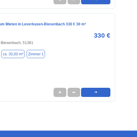
m Mieten in Leverkusen-Biesenbach 330 € 30 m²
330 €
-Biesenbach, 51381
ca. 30,00 m²
Zimmer 1
★
➦
➜