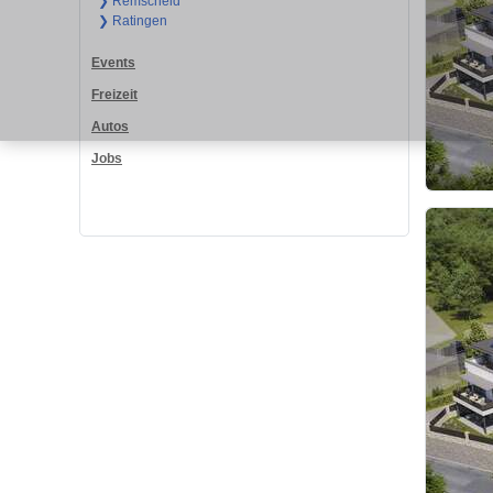
❯ Remscheid
❯ Ratingen
Events
Freizeit
Autos
Jobs