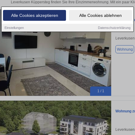
Leverkusen Küppersteg finden Sie Ihre Einzimmerwohnung. Mit ein paar Kl
Alle Cookies akzeptieren
Alle Cookies ablehnen
Wohnung zu
Einstellungen
Datenschutzerklärung
Leverkusen
Wohnung
1 / 1
Wohnung zu
Leverkusen