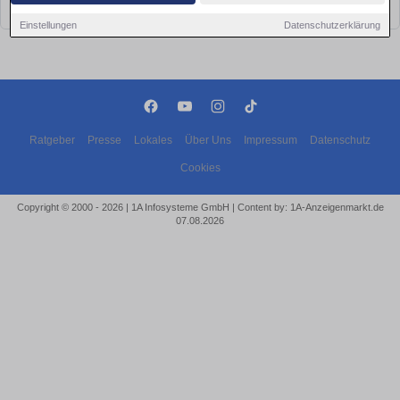
bald wieder vorbei!
Einstellungen
Datenschutzerklärung
Ratgeber
Presse
Lokales
Über Uns
Impressum
Datenschutz
Cookies
Copyright © 2000 - 2026 | 1A Infosysteme GmbH | Content by: 1A-Anzeigenmarkt.de
07.08.2026