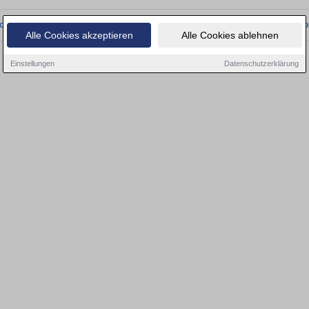
onnten wir derzeit keine passenden Objekte finden. Schauen Sie bald wieder vo
Alle Cookies akzeptieren
Alle Cookies ablehnen
Einstellungen
Datenschutzerklärung