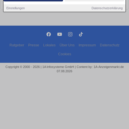
bald wieder vorbei!
Einstellungen
Datenschutzerklärung
Ratgeber
Presse
Lokales
Über Uns
Impressum
Datenschutz
Cookies
Copyright © 2000 - 2026 | 1A Infosysteme GmbH | Content by: 1A-Anzeigenmarkt.de
07.08.2026