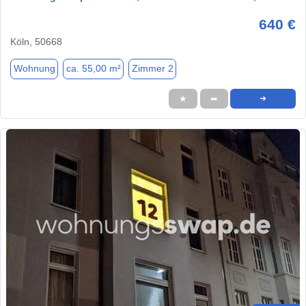
640 €
Köln, 50668
Wohnung
ca. 55,00 m²
Zimmer 2
★
➦
➜