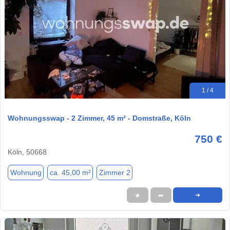
1 / 4
Wohnungsswap - 2 Zimmer, 45 m² - Domstraße, Köln
750 €
Köln, 50668
Wohnung
ca. 45,00 m²
Zimmer 2
★
➦
➜