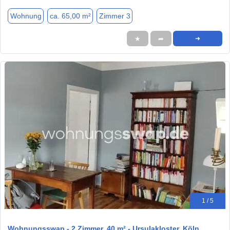
Wohnung
ca. 65,00 m²
Zimmer 3
★
➦
➜
1 / 5
Wohnungsswap - 2 Zimmer, 40 m² - Ursulakloster, Köln