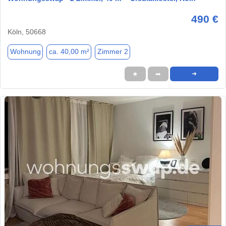
490 €
Köln, 50668
Wohnung
ca. 40,00 m²
Zimmer 2
★
➦
➜