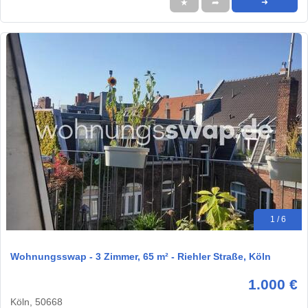
★
➦
➜
1 / 6
Wohnungsswap - 3 Zimmer, 65 m² - Riehler Straße, Köln
1.000 €
Köln, 50668