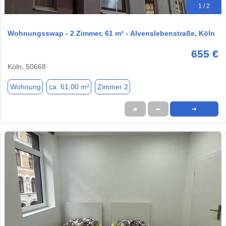
1 / 2
Wohnungsswap - 2 Zimmer, 61 m² - Alvenslebenstraße, Köln
655 €
Köln, 50668
Wohnung
ca. 61,00 m²
Zimmer 2
★
➦
➜