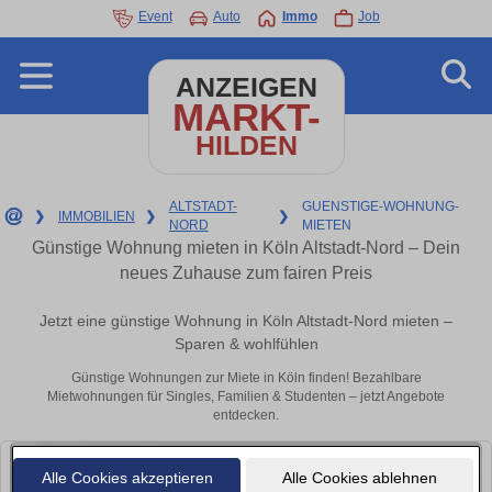
Event
Auto
Immo
Job
ANZEIGEN
MARKT-
HILDEN
ALTSTADT-
GUENSTIGE-WOHNUNG-
❯
IMMOBILIEN
❯
❯
NORD
MIETEN
Günstige Wohnung mieten in Köln Altstadt-Nord – Dein
neues Zuhause zum fairen Preis
Jetzt eine günstige Wohnung in Köln Altstadt-Nord mieten –
Sparen & wohlfühlen
Günstige Wohnungen zur Miete in Köln finden! Bezahlbare
Mietwohnungen für Singles, Familien & Studenten – jetzt Angebote
entdecken.
Alle Cookies akzeptieren
Alle Cookies ablehnen