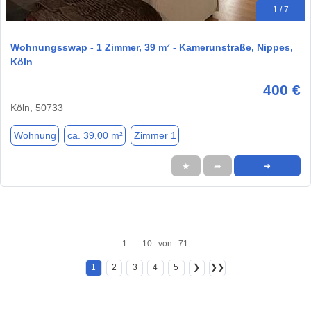
1 / 7
Wohnungsswap - 1 Zimmer, 39 m² - Kamerunstraße, Nippes,
Köln
400 €
Köln, 50733
Wohnung
ca. 39,00 m²
Zimmer 1
★
➦
➜
1 - 10 von 71
1
2
3
4
5
❯
❯❯