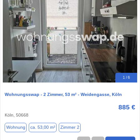
1 / 6
Wohnungsswap - 2 Zimmer, 53 m² - Weidengasse, Köln
885 €
Köln, 50668
Wohnung
ca. 53,00 m²
Zimmer 2