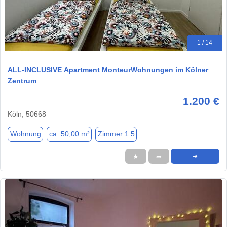
1 / 14
ALL-INCLUSIVE Apartment MonteurWohnungen im Kölner
Zentrum
1.200 €
Köln, 50668
Wohnung
ca. 50,00 m²
Zimmer 1.5
★
➦
➜