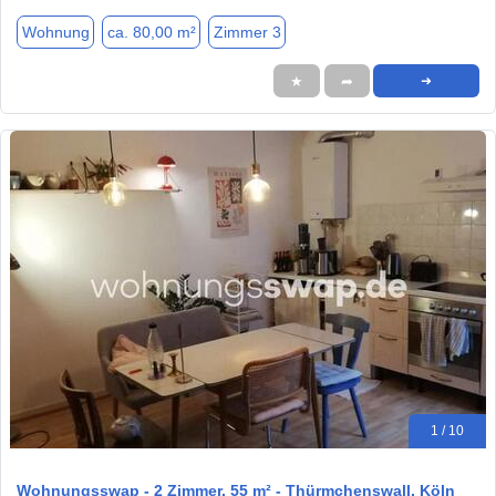
Wohnung
ca. 80,00 m²
Zimmer 3
★
➦
➜
1 / 10
Wohnungsswap - 2 Zimmer, 55 m² - Thürmchenswall, Köln