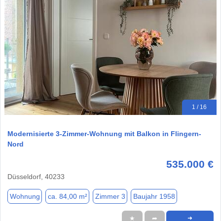
1 / 16
Modernisierte 3-Zimmer-Wohnung mit Balkon in Flingern-
Nord
535.000 €
Düsseldorf, 40233
Wohnung
ca. 84,00 m²
Zimmer 3
Baujahr 1958
★
➦
➜