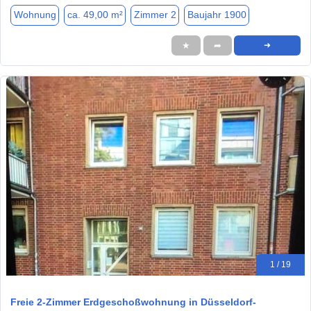
Wohnung
ca. 49,00 m²
Zimmer 2
Baujahr 1900
★
➦
➜
1 / 19
Freie 2-Zimmer Erdgeschoßwohnung in Düsseldorf-