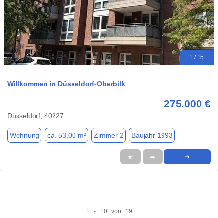
1 / 15
Willkommen in Düsseldorf-Oberbilk
275.000 €
Düsseldorf, 40227
Wohnung
ca. 53,00 m²
Zimmer 2
Baujahr 1993
★
➦
➜
1 - 10 von 19