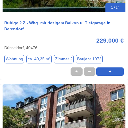
1 / 14
Ruhige 2 Zi- Whg. mit riesigem Balkon u. Tiefgarage in
Derendorf
229.000 €
Düsseldorf, 40476
Wohnung
ca. 49,35 m²
Zimmer 2
Baujahr 1972
★
➦
➜