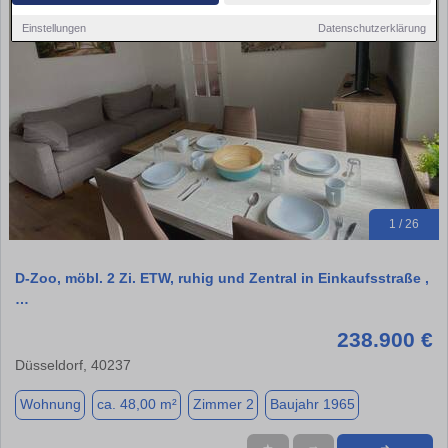
Einstellungen
Datenschutzerklärung
1 / 26
D-Zoo, möbl. 2 Zi. ETW, ruhig und Zentral in Einkaufsstraße ,
…
238.900 €
Düsseldorf, 40237
Wohnung
ca. 48,00 m²
Zimmer 2
Baujahr 1965