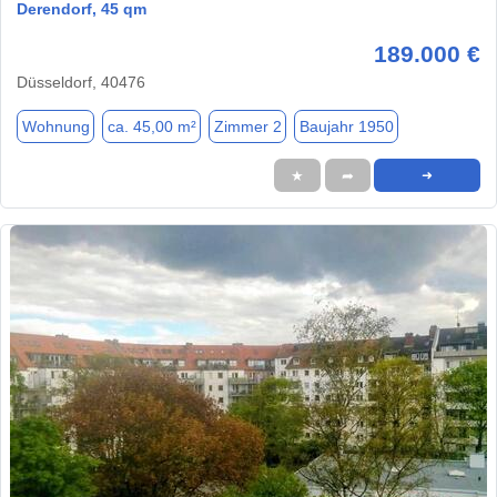
Derendorf, 45 qm
189.000 €
Düsseldorf, 40476
Wohnung
ca. 45,00 m²
Zimmer 2
Baujahr 1950
★
➦
➜