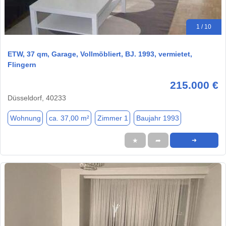
1 / 10
ETW, 37 qm, Garage, Vollmöbliert, BJ. 1993, vermietet,
Flingern
215.000 €
Düsseldorf, 40233
Wohnung
ca. 37,00 m²
Zimmer 1
Baujahr 1993
★
➦
➜