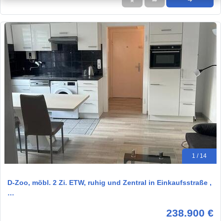
★
➦
➜
1 / 14
D-Zoo, möbl. 2 Zi. ETW, ruhig und Zentral in Einkaufsstraße ,
…
238.900 €