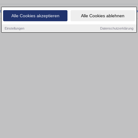
onnten wir derzeit keine passenden Objekte finden. Schauen Sie bald wieder vo
Alle Cookies akzeptieren
Alle Cookies ablehnen
Einstellungen
Datenschutzerklärung