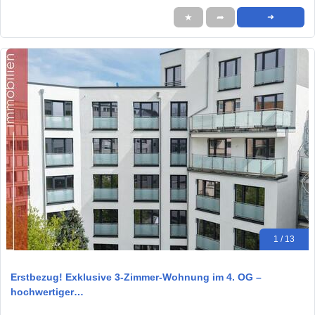
★
➦
➜
1 / 13
Erstbezug! Exklusive 3-Zimmer-Wohnung im 4. OG –
hochwertiger…