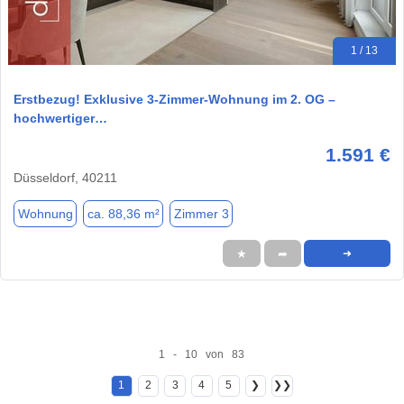
1 / 13
Erstbezug! Exklusive 3-Zimmer-Wohnung im 2. OG –
hochwertiger…
1.591 €
Düsseldorf, 40211
Wohnung
ca. 88,36 m²
Zimmer 3
★
➦
➜
1 - 10 von 83
1
2
3
4
5
❯
❯❯