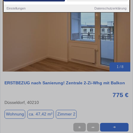
Einstellungen
Datenschutzerklärung
1 / 8
ERSTBEZUG nach Sanierung! Zentrale 2-Zi-Whg mit Balkon
775 €
Düsseldorf, 40210
Wohnung
ca. 47,42 m²
Zimmer 2
★
➦
➜