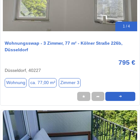
1 / 4
Wohnungsswap - 3 Zimmer, 77 m² - Kölner Straße 226b,
Düsseldorf
795 €
Düsseldorf, 40227
Wohnung
ca. 77,00 m²
Zimmer 3
★
➦
➜