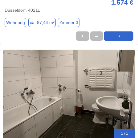
1.574 €
Düsseldorf, 40211
Wohnung
ca. 87,44 m²
Zimmer 3
★
➦
➜
1 / 1