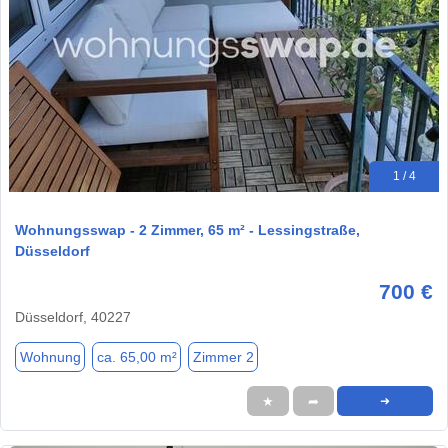
1 / 4
Wohnungsswap - 2 Zimmer, 65 m² - Lessingstraße,
Düsseldorf
700 €
Düsseldorf, 40227
Wohnung
ca. 65,00 m²
Zimmer 2
★
➦
➜