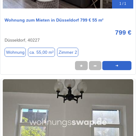
1 / 1
Wohnung zum Mieten in Düsseldorf 799 € 55 m²
799 €
Düsseldorf, 40227
Wohnung
ca. 55,00 m²
Zimmer 2
★
➦
➜