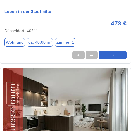
Leben in der Stadtmitte
473 €
Düsseldorf, 40211
Wohnung
ca. 40,00 m²
Zimmer 1
★
➦
➜