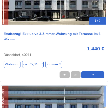
1 / 9
Erstbezug! Exklusive 3-Zimmer-Wohnung mit Terrasse im 6.
OG –…
1.440 €
Düsseldorf, 40211
Wohnung
ca. 75,84 m²
Zimmer 3
★
➦
➜