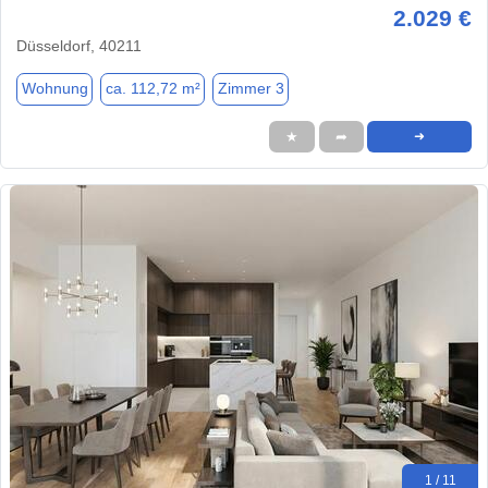
2.029 €
Düsseldorf, 40211
Wohnung
ca. 112,72 m²
Zimmer 3
★
➦
➜
1 / 11