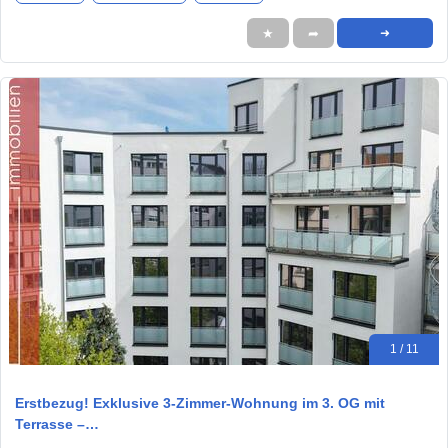
★
➦
➜
1 / 11
Erstbezug! Exklusive 3-Zimmer-Wohnung im 3. OG mit
Terrasse –…