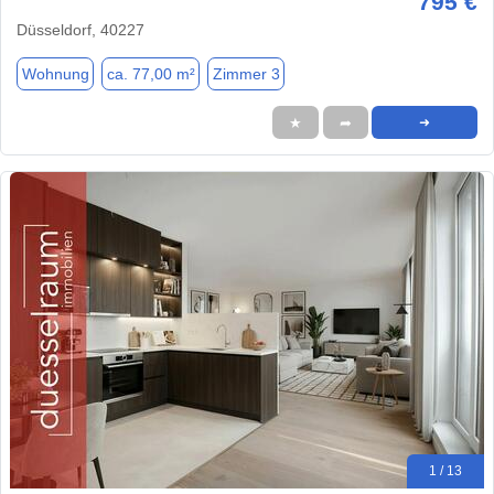
795 €
Düsseldorf, 40227
Wohnung
ca. 77,00 m²
Zimmer 3
★
➦
➜
1 / 13