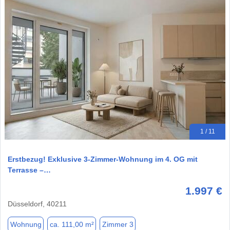
1 / 11
Erstbezug! Exklusive 3-Zimmer-Wohnung im 4. OG mit
Terrasse –…
1.997 €
Düsseldorf, 40211
Wohnung
ca. 111,00 m²
Zimmer 3