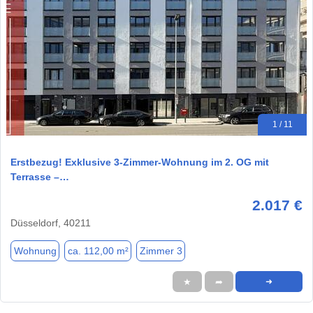
1 / 11
Erstbezug! Exklusive 3-Zimmer-Wohnung im 2. OG mit
Terrasse –…
2.017 €
Düsseldorf, 40211
Wohnung
ca. 112,00 m²
Zimmer 3
★
➦
➜