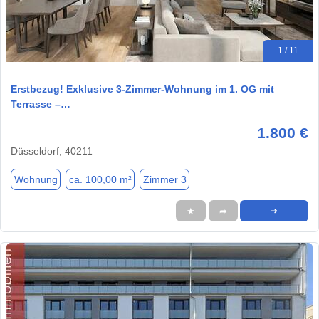
1 / 11
Erstbezug! Exklusive 3-Zimmer-Wohnung im 1. OG mit
Terrasse –…
1.800 €
Düsseldorf, 40211
Wohnung
ca. 100,00 m²
Zimmer 3
★
➦
➜