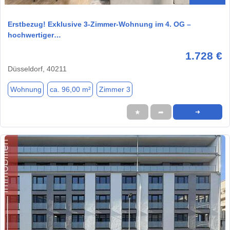
Erstbezug! Exklusive 3-Zimmer-Wohnung im 4. OG –
hochwertiger…
1.728 €
Düsseldorf, 40211
Wohnung
ca. 96,00 m²
Zimmer 3
★
➦
➜