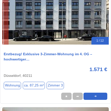
1 / 12
Erstbezug! Exklusive 3-Zimmer-Wohnung im 4. OG –
hochwertiger…
1.571 €
Düsseldorf, 40211
Wohnung
ca. 87,25 m²
Zimmer 3
★
➦
➜