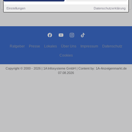
bald wieder vorbei!
Einstellungen
Datenschutzerklärung
Ratgeber
Presse
Lokales
Über Uns
Impressum
Datenschutz
Cookies
Copyright © 2000 - 2026 | 1A Infosysteme GmbH | Content by: 1A-Anzeigenmarkt.de
07.08.2026