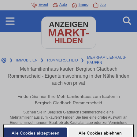
Event
Auto
Immo
Job
ANZEIGEN
MARKT-
HILDEN
MEHRFAMILIENHAUS-
❯
IMMOBILIEN
❯
ROMMERSCHEID
❯
KAUFEN
Mehrfamilienhaus kaufen Bergisch Gladbach
Rommerscheid - Eigentumswohnung in der Nähe finden
auch von privat
Finden Sie hier Ihre Mehrfamilienhaus zum kaufen in
Bergisch Gladbach Rommerscheid
Suchen Sie in Bergisch Gladbach Rommerscheid eine
Mehrfamilienhaus zum kaufen? Finden Sie hier eine große Auswahl an
Eigentumswohnungen. Egal, ob als Kapitalanlage oder zur Vermietung
– hier finden Sie Ihre Immobilie in Bergisch Gladbach Rommerscheid
Alle Cookies akzeptieren
Alle Cookies ablehnen
oder in der Nähe.