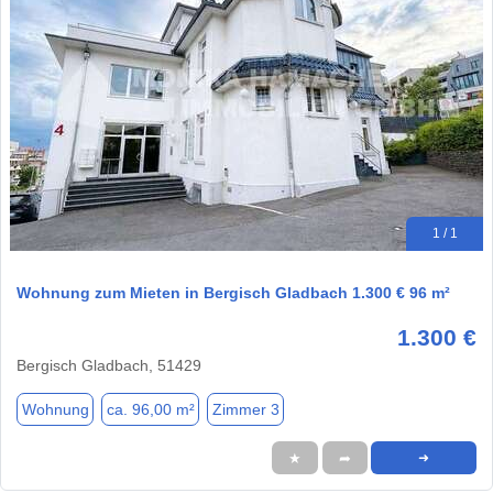
1 / 1
Wohnung zum Mieten in Bergisch Gladbach 1.300 € 96 m²
1.300 €
Bergisch Gladbach, 51429
Wohnung
ca. 96,00 m²
Zimmer 3
★
➦
➜