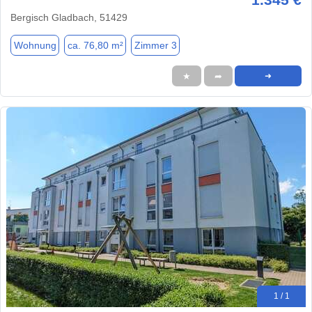
Bergisch Gladbach, 51429
Wohnung
ca. 76,80 m²
Zimmer 3
★
➦
➜
1 / 1