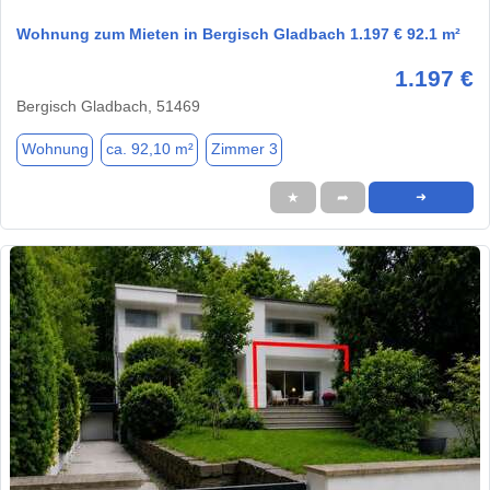
Wohnung zum Mieten in Bergisch Gladbach 1.197 € 92.1 m²
1.197 €
Bergisch Gladbach, 51469
Wohnung
ca. 92,10 m²
Zimmer 3
★
➦
➜