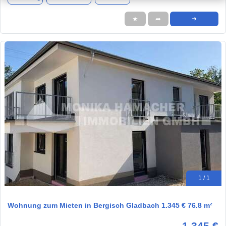
★
➦
➜
1 / 1
Wohnung zum Mieten in Bergisch Gladbach 1.345 € 76.8 m²
1.345 €