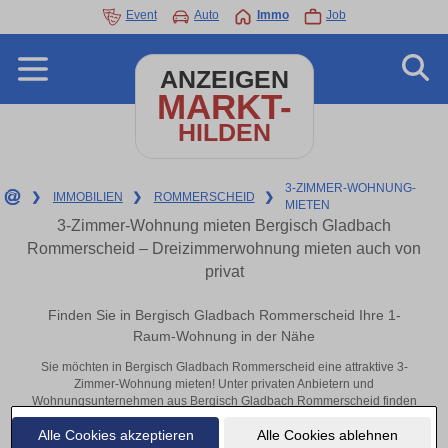
Event
Auto
Immo
Job
ANZEIGEN
MARKT-
HILDEN
3-ZIMMER-WOHNUNG-
❯
IMMOBILIEN
❯
ROMMERSCHEID
❯
MIETEN
3-Zimmer-Wohnung mieten Bergisch Gladbach
Rommerscheid – Dreizimmerwohnung mieten auch von
privat
Finden Sie in Bergisch Gladbach Rommerscheid Ihre 1-
Raum-Wohnung in der Nähe
Sie möchten in Bergisch Gladbach Rommerscheid eine attraktive 3-
Zimmer-Wohnung mieten! Unter privaten Anbietern und
Wohnungsunternehmen aus Bergisch Gladbach Rommerscheid finden
Sie Ihre Dreizimmerwohnung. Mit ein paar Klicks zu Ihrer 3-Raum-
Alle Cookies akzeptieren
Alle Cookies ablehnen
Wohnung in der Nähe.