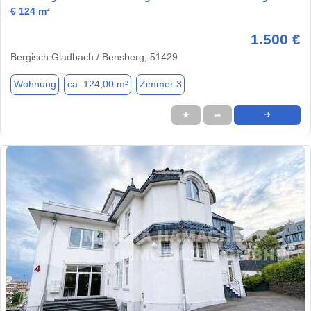
€ 124 m²
1.500 €
Bergisch Gladbach / Bensberg, 51429
Wohnung
ca. 124,00 m²
Zimmer 3
★
➦
➜