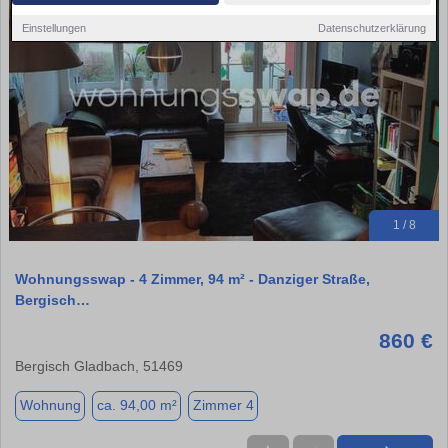
Einstellungen
Datenschutzerklärung
1 / 8
Wohnungsswap - 4 Zimmer, 94 m² - Danziger Straße,
Bergisch…
860 €
Bergisch Gladbach, 51469
Wohnung
ca. 94,00 m²
Zimmer 4