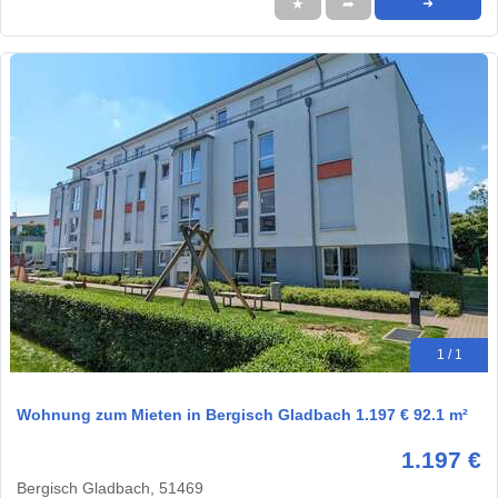
★
➦
➜
1 / 1
Wohnung zum Mieten in Bergisch Gladbach 1.197 € 92.1 m²
1.197 €
Bergisch Gladbach, 51469