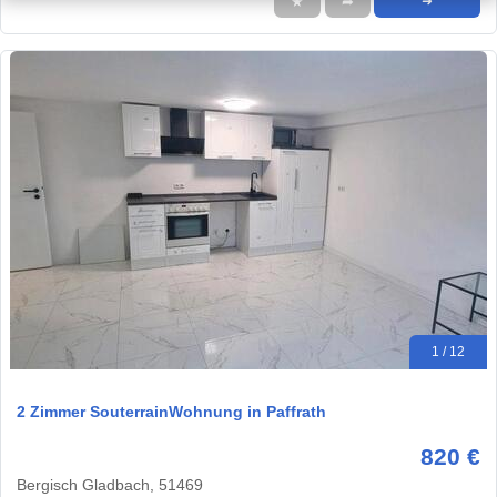
★
➦
➜
1 / 12
2 Zimmer SouterrainWohnung in Paffrath
820 €
Bergisch Gladbach, 51469