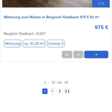
1 / 1
Wohnung zum Mieten in Bergisch Gladbach 975 € 81 m²
975 €
Bergisch Gladbach, 51427
Wohnung
ca. 81,00 m²
Zimmer 2
★
➦
➜
1 - 10 von 16
1
2
❯
❯❯