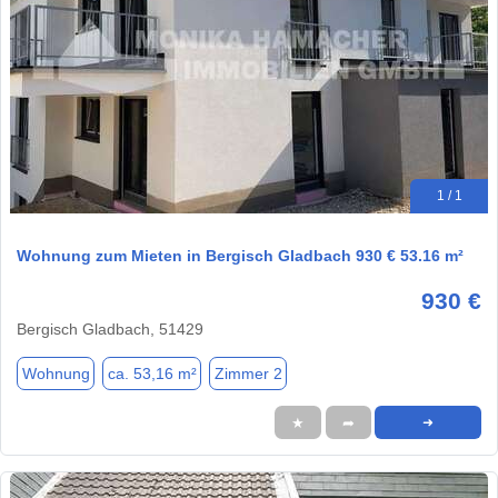
1 / 1
Wohnung zum Mieten in Bergisch Gladbach 930 € 53.16 m²
930 €
Bergisch Gladbach, 51429
Wohnung
ca. 53,16 m²
Zimmer 2
★
➦
➜