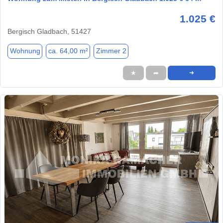
1.025 €
Bergisch Gladbach, 51427
Wohnung
ca. 64,00 m²
Zimmer 2
★
➦
➜