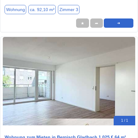
Wohnung
ca. 92,10 m²
Zimmer 3
★
➦
➜
1 / 1
Wohnung zum Mieten in Bergisch Gladbach 1.025 € 64 m²