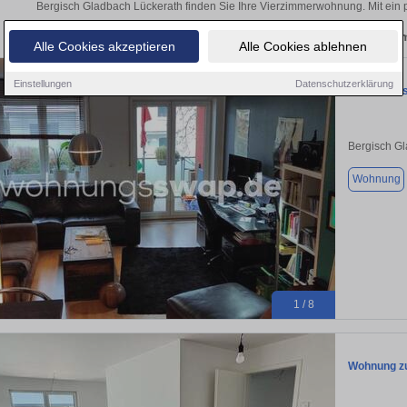
Bergisch Gladbach Lückerath finden Sie Ihre Vierzimmerwohnung. Mit ein 
Aktuelle Wohnung zum m
Alle Cookies akzeptieren
Alle Cookies ablehnen
Einstellungen
Datenschutzerklärung
Wohnungssw
Bergisch G
Wohnung
1 / 8
Wohnung zu