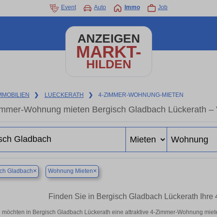
Event
Auto
Immo
Job
ANZEIGEN
MARKT-
HILDEN
MMOBILIEN
❯
LUECKERATH
❯
4-ZIMMER-WOHNUNG-MIETEN
immer-Wohnung mieten Bergisch Gladbach Lückerath – 
×
×
sch Gladbach
Wohnung Mieten
Finden Sie in Bergisch Gladbach Lückerath Ihr
e möchten in Bergisch Gladbach Lückerath eine attraktive 4-Zimmer-Wohnung mie