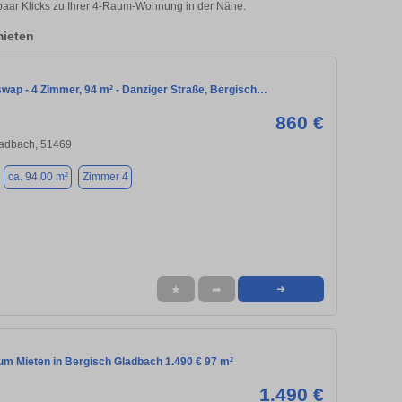
paar Klicks zu Ihrer 4-Raum-Wohnung in der Nähe.
ieten
ap - 4 Zimmer, 94 m² - Danziger Straße, Bergisch…
860 €
ladbach, 51469
ca. 94,00 m²
Zimmer 4
★
➦
➜
m Mieten in Bergisch Gladbach 1.490 € 97 m²
1.490 €