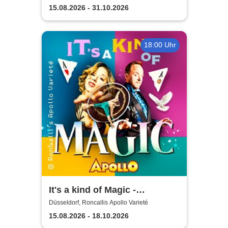
15.08.2026 - 31.10.2026
18:00 Uhr
It's a kind of Magic -
Roncalli's Apollo Varieté
Düsseldorf, Roncallis Apollo Varieté
15.08.2026 - 18.10.2026