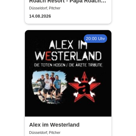
Roach Resort - Papa Roach
Tribute
Düsseldorf, Pitcher
14.08.2026
20:00 Uhr
Alex im Westerland
Düsseldorf, Pitcher