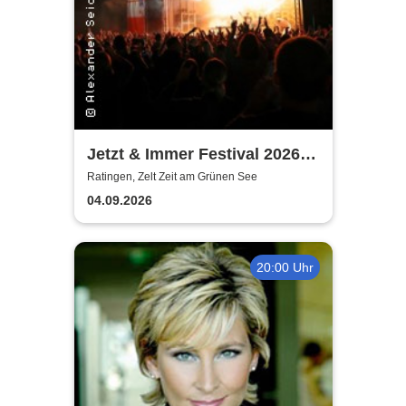
Jetzt & Immer Festival 2026 -
Von Wegen Lisbeth, Blond,
Ratingen, Zelt Zeit am Grünen See
Ritter Lean, Blumengarten,
04.09.2026
Soffie, Jassin
20:00 Uhr