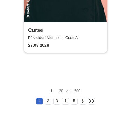
Curse
Düsseldorf, VierLinden Open-Air
27.08.2026
1 - 30 von 500
1
2
3
4
5
❯
❯❯