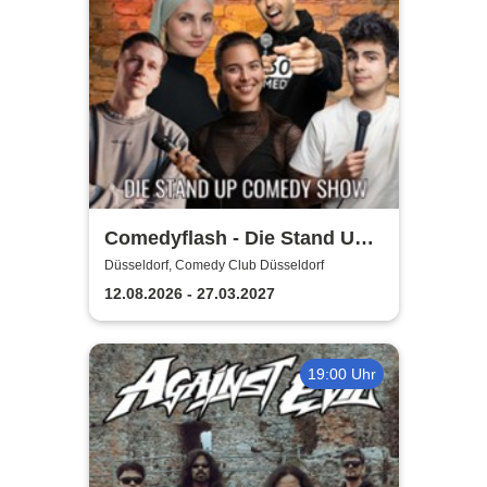
Comedyflash - Die Stand Up
Comedy Show in Düsseldorf
Düsseldorf, Comedy Club Düsseldorf
12.08.2026 - 27.03.2027
19:00 Uhr