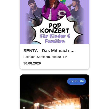
SENTA - Das Mitmach-
Popkonzert für die ganze
Ratingen, Sommerbühne 500 FP
Familie
30.08.2026
16:00 Uhr