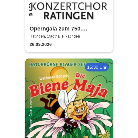
Operngala zum 750.
Stadtjubiläum - Konzertchor
Ratingen, Stadthalle Ratingen
Ratingen
26.09.2026
15:30 Uhr