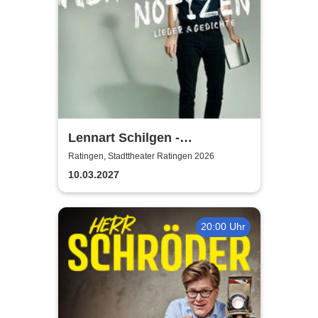
Lennart Schilgen -
Abwesenheitsnotizen
Ratingen, Stadttheater Ratingen 2026
10.03.2027
20:00 Uhr