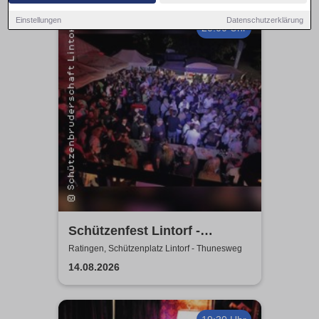
Einstellungen
Datenschutzerklärung
20:00 Uhr
Schützenfest Lintorf -
Zeltparty - St. Seb.
Ratingen, Schützenplatz Lintorf - Thunesweg
Schützenbruderschaft Lintorf
14.08.2026