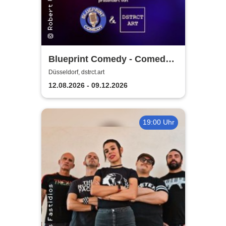
Blueprint Comedy - Comedy
& Cocktails | Düsseldorf
Düsseldorf, dstrct.art
12.08.2026 - 09.12.2026
19:00 Uhr