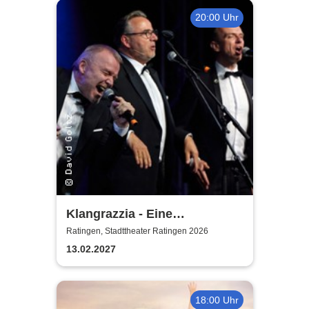
20:00 Uhr
Klangrazzia - Eine
musikalische Kriminal-
Ratingen, Stadttheater Ratingen 2026
Komödie
13.02.2027
18:00 Uhr