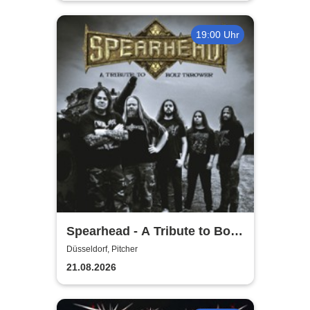
19:00 Uhr
Spearhead - A Tribute to Bolt
Thrower
Düsseldorf, Pitcher
21.08.2026