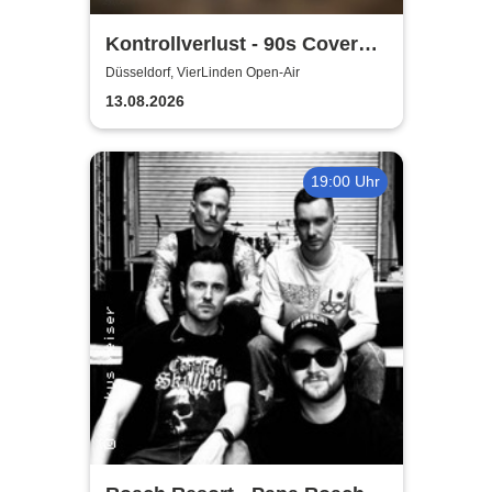
Kontrollverlust - 90s Cover
Band
Düsseldorf, VierLinden Open-Air
13.08.2026
19:00 Uhr