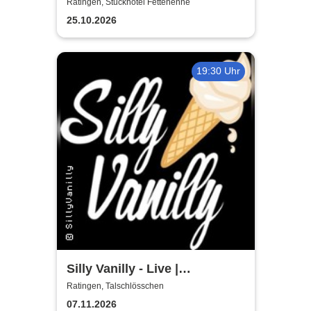
Ripper
Ratingen, Stuckhotel Fettehenne
25.10.2026
19:30 Uhr
Silly Vanilly - Live |
Talschlösschen
Ratingen, Talschlösschen
07.11.2026