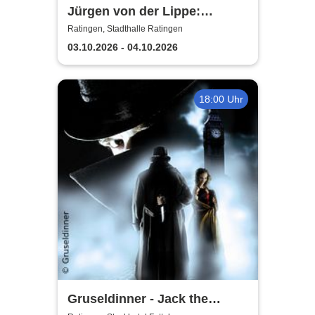
Jürgen von der Lippe:
Sextextsextett - Comedy-
Ratingen, Stadthalle Ratingen
Lesung
03.10.2026 - 04.10.2026
18:00 Uhr
Gruseldinner - Jack the